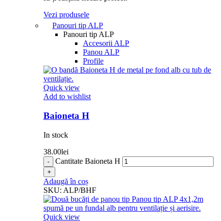
Vezi produsele
Panouri tip ALP
Panouri tip ALP
Accesorii ALP
Panou ALP
Profile
Quick view
Add to wishlist
Baioneta H
In stock
38.00
lei
Cantitate Baioneta H
Adaugă în coș
SKU:
ALP/BHF
Quick view