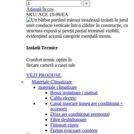
Adaugă în coș
SKU:
ACE 19-99/EA
Izolatii Termice
Comfort termic optim în
fiecare cameră a casei tale
VEZI PRODUSE
Materiale Climatizare
materiale climatizare
Benzi izolatoare / matisat
Cablu electric
Canal mascare traseu aer conditionat +
accesorii​
Doza aer conditionat premontaj
Filtre deshidratoare
Fitinguri cupru
Furtun evacuare condens