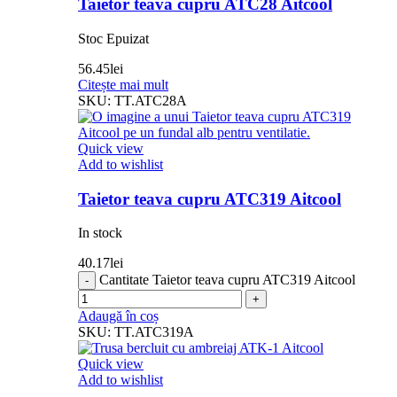
Taietor teava cupru ATC28 Aitcool
Stoc Epuizat
56.45
lei
Citește mai mult
SKU:
TT.ATC28A
Quick view
Add to wishlist
Taietor teava cupru ATC319 Aitcool
In stock
40.17
lei
Cantitate Taietor teava cupru ATC319 Aitcool
Adaugă în coș
SKU:
TT.ATC319A
Quick view
Add to wishlist