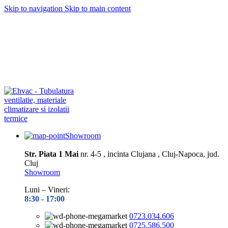
Skip to navigation
Skip to main content
Depozitul nostru este închis în perioada
10.08– 14.08.2026
Toate
preluările și expedierile de comenzi vor fi reluate din data de 17.08,
în ordinea înregistrării pe site
Vă mulțumim pentru înțelegere și
răbdare!
Depozitul nostru este închis în perioada
10.08– 14.08.2026
Toate
preluările și expedierile de comenzi vor fi reluate din data de 17.08,
în ordinea înregistrării pe site
Vă mulțumim pentru înțelegere și
răbdare!
Showroom
Str. Piata 1 Mai
nr. 4-5 , incinta Clujana , Cluj-Napoca, jud.
Cluj
Showroom
Luni – Vineri:
8:30 -
17:00
0723.034.606
0725.586.500