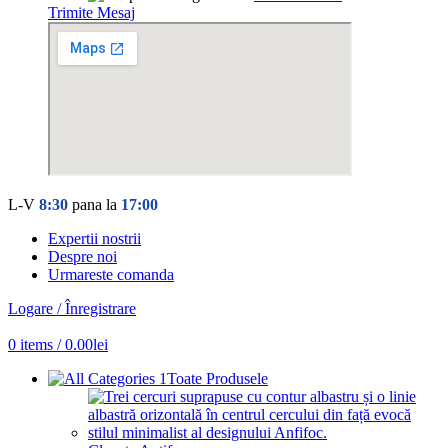
Trimite Mesaj
L-V
8:30
pana la
17:00
Expertii nostrii
Despre noi
Urmareste comanda
Logare / Înregistrare
0
items
/
0.00
lei
Toate Produsele