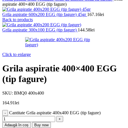
aspiratie 400×400 EGG (tip fagure)
Grila aspiratie 600x200 EGG (tip fagure) 45gr
167.16
lei
Back to products
Grila aspiratie 300x100 EGG (tip fagure)
144.58
lei
Click to enlarge
Grila aspiratie 400×400 EGG
(tip fagure)
SKU:
BMQ0 400x400
164.91
lei
Cantitate Grila aspiratie 400x400 EGG (tip fagure)
Adaugă în coș
Buy now