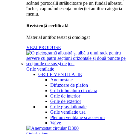
Rezistență certificată
Material antifoc testat și omologat
VEZI PRODUSE
Grile ventilatie
GRILE VENTILATIE
Anemostate
Difuzoare de plafon
Grila tubulatura circulara
Grile de interior
Grile de exterior
Grile gravitationale
Grile ventilatie usa
Plenum ventilatie si accesorii
Valve
Quick view