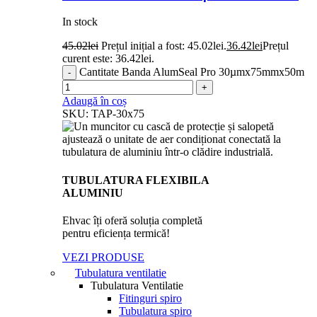
In stock
45.02
lei
Prețul inițial a fost: 45.02lei.
36.42
lei
Prețul
curent este: 36.42lei.
Cantitate Banda AlumSeal Pro 30µmx75mmx50m
Adaugă în coș
SKU:
TAP-30x75
TUBULATURA FLEXIBILA
ALUMINIU
Ehvac îți oferă soluția completă
pentru eficiența termică!
VEZI PRODUSE
Tubulatura ventilatie
Tubulatura Ventilatie
Fitinguri spiro
Tubulatura spiro