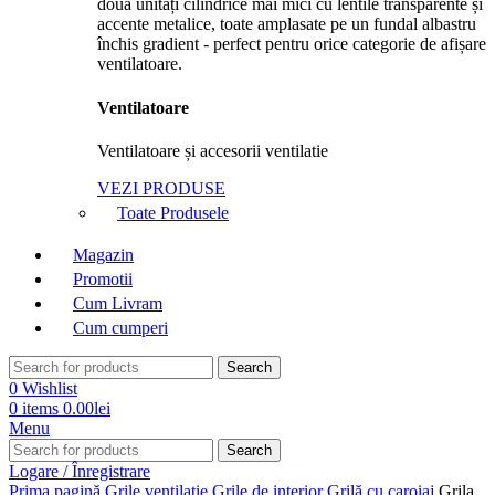
Ventilatoare
Ventilatoare și accesorii ventilatie
VEZI PRODUSE
Toate Produsele
Magazin
Promotii
Cum Livram
Cum cumperi
Search
0
Wishlist
0
items
0.00
lei
Menu
Search
Logare / Înregistrare
Prima pagină
Grile ventilatie
Grile de interior
Grilă cu caroiaj
Grila