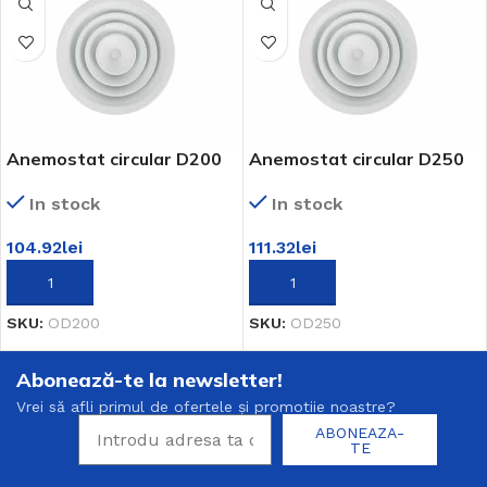
Anemostat circular D200
Anemostat circular D250
In stock
In stock
104.92
lei
111.32
lei
ADAUGĂ ÎN COȘ
ADAUGĂ ÎN COȘ
SKU:
OD200
SKU:
OD250
Abonează-te la newsletter!
Vrei să afli primul de ofertele și promotiie noastre?
ABONEAZA-
TE