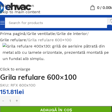
Skip to navigation
0
/
0.00
L
Skip to main content
Prima pagină
Grile ventilatie
Grile de interior
Grile refulare
Grila refulare 600×100
Click to enlarge
Grila refulare 600×100
SKU:
RFX 600x100
151.81
lei
ADAUGĂ ÎN COȘ