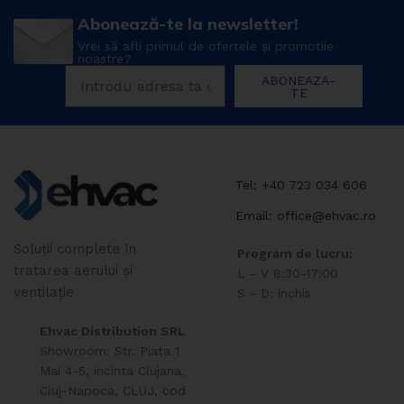
Abonează-te la newsletter!
Vrei să afli primul de ofertele și promotiie
noastre?
ABONEAZA-
TE
Tel: +40 723 034 606
Email: office@ehvac.ro
Soluții complete în
Program de lucru:
tratarea aerului și
L - V 8:30-17:00
ventilație
S - D: închis
Ehvac Distribution SRL
Showroom: Str. Piata 1
Mai 4-5, incinta Clujana,
Cluj-Napoca, CLUJ, cod