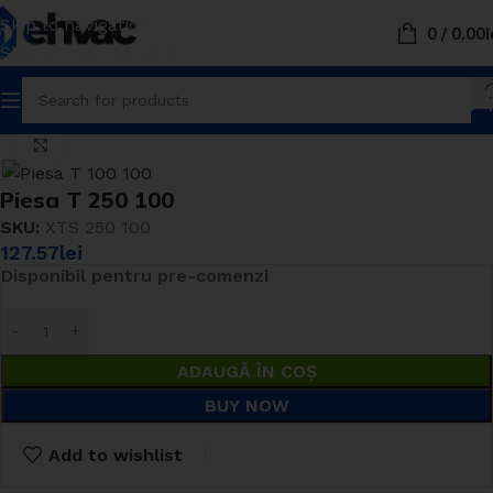
Skip to navigation
0
/
0.00
L
Skip to main content
Prima pagină
Tubulatura Ventilatie
Fitinguri spiro
Piesa T
Click to enlarge
Piesa T 250 100
SKU:
XTS 250 100
127.57
lei
Disponibil pentru pre-comenzi
ADAUGĂ ÎN COȘ
BUY NOW
Add to wishlist