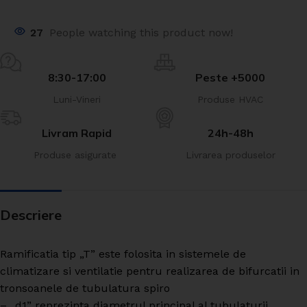
27
People watching this product now!
8:30-17:00
Peste +5000
Luni-Vineri
Produse HVAC
Livram Rapid
24h-48h
Produse asigurate
Livrarea produselor
Descriere
Ramificatia tip „T” este folosita in sistemele de
climatizare si ventilatie pentru realizarea de bifurcatii in
tronsoanele de tubulatura spiro
– „d1” reprezinta diametrul principal al tubulaturii