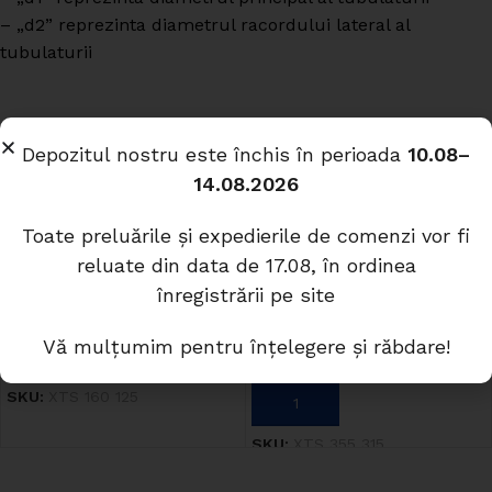
– „d2” reprezinta diametrul racordului lateral al
tubulaturii
Produse similare
Depozitul nostru este închis în perioada
10.08–
14.08.2026
Piesa T 160 125
Toate preluările și expedierile de comenzi vor fi
reluate din data de 17.08, în ordinea
In stock
Piesa T 355 315
înregistrării pe site
89.47
lei
In stock
Vă mulțumim pentru înțelegere și răbdare!
ADAUGĂ ÎN COȘ
186.11
lei
SKU:
XTS 160 125
ADAUGĂ ÎN COȘ
SKU:
XTS 355 315