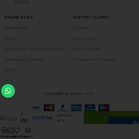
400052
PAGINI UTILE
SUPORT CLIENTI
Despre noi
Contact
Blog
Cum Livram
Politica de confidentialitate
Cum Cumperi
Termeni si Conditii
Urmareste Comanda
ANPC
SOL
Copyright @ Ehvac
2026.
Piesa
Disponibil
T
pentru
127.57
lei
250
pre-
B
comenzi
100
Shop
Home
Wishlist
Promotii