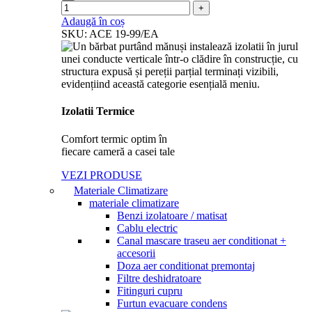
Adaugă în coș
SKU:
ACE 19-99/EA
Izolatii Termice
Comfort termic optim în
fiecare cameră a casei tale
VEZI PRODUSE
Materiale Climatizare
materiale climatizare
Benzi izolatoare / matisat
Cablu electric
Canal mascare traseu aer conditionat +
accesorii​
Doza aer conditionat premontaj
Filtre deshidratoare
Fitinguri cupru
Furtun evacuare condens