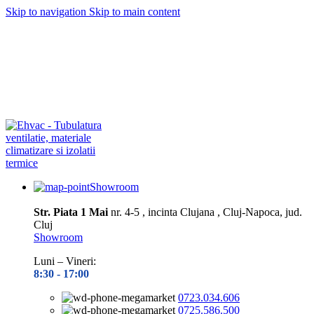
Skip to navigation
Skip to main content
Depozitul nostru este închis în perioada
10.08– 14.08.2026
Toate
preluările și expedierile de comenzi vor fi reluate din data de 17.08,
în ordinea înregistrării pe site
Vă mulțumim pentru înțelegere și
răbdare!
Depozitul nostru este închis în perioada
10.08– 14.08.2026
Toate
preluările și expedierile de comenzi vor fi reluate din data de 17.08,
în ordinea înregistrării pe site
Vă mulțumim pentru înțelegere și
răbdare!
Showroom
Str. Piata 1 Mai
nr. 4-5 , incinta Clujana , Cluj-Napoca, jud.
Cluj
Showroom
Luni – Vineri:
8:30 -
17:00
0723.034.606
0725.586.500