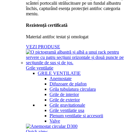
Rezistență certificată
Material antifoc testat și omologat
VEZI PRODUSE
Grile ventilatie
GRILE VENTILATIE
Anemostate
Difuzoare de plafon
Grila tubulatura circulara
Grile de interior
Grile de exterior
Grile gravitationale
Grile ventilatie usa
Plenum ventilatie si accesorii
Valve
Quick view