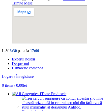
Trimite Mesaj
L-V
8:30
pana la
17:00
Expertii nostrii
Despre noi
Urmareste comanda
Logare / Înregistrare
0
items
/
0.00
lei
Toate Produsele