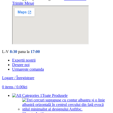
Trimite Mesaj
L-V
8:30
pana la
17:00
Expertii nostrii
Despre noi
Urmareste comanda
Logare / Înregistrare
0
items
/
0.00
lei
Toate Produsele