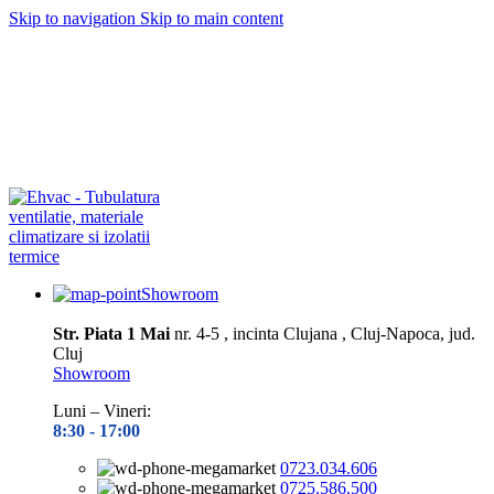
Skip to navigation
Skip to main content
Depozitul nostru este închis în perioada
10.08– 14.08.2026
Toate
preluările și expedierile de comenzi vor fi reluate din data de 17.08,
în ordinea înregistrării pe site
Vă mulțumim pentru înțelegere și
răbdare!
Depozitul nostru este închis în perioada
10.08– 14.08.2026
Toate
preluările și expedierile de comenzi vor fi reluate din data de 17.08,
în ordinea înregistrării pe site
Vă mulțumim pentru înțelegere și
răbdare!
Showroom
Str. Piata 1 Mai
nr. 4-5 , incinta Clujana , Cluj-Napoca, jud.
Cluj
Showroom
Luni – Vineri:
8:30 -
17:00
0723.034.606
0725.586.500