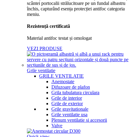
Rezistență certificată
Material antifoc testat și omologat
VEZI PRODUSE
Grile ventilatie
GRILE VENTILATIE
Anemostate
Difuzoare de plafon
Grila tubulatura circulara
Grile de interior
Grile de exterior
Grile gravitationale
Grile ventilatie usa
Plenum ventilatie si accesorii
Valve
Quick view