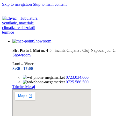
Skip to navigation
Skip to main content
Depozitul nostru este închis în perioada
10.08– 14.08.2026
Toate prel
Depozitul nostru este închis în perioada
10.08– 14.08.2026
Toate prel
Showroom
Str. Piata 1 Mai
nr. 4-5 , incinta Clujana , Cluj-Napoca, jud. C
Showroom
Luni – Vineri:
8:30 -
17:00
0723.034.606
0725.586.500
Trimite Mesaj