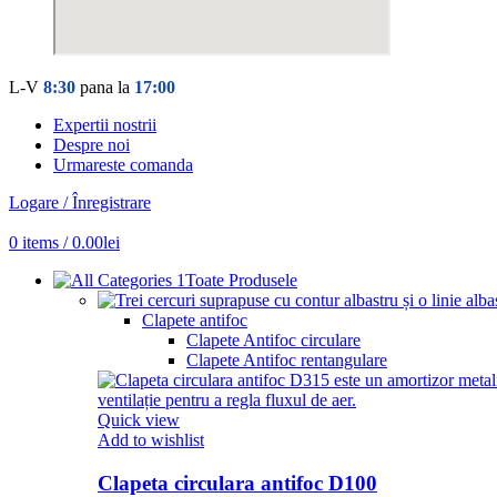
L-V
8:30
pana la
17:00
Expertii nostrii
Despre noi
Urmareste comanda
Logare / Înregistrare
0
items
/
0.00
lei
Toate Produsele
Clapete antifoc
Clapete Antifoc circulare
Clapete Antifoc rentangulare
Quick view
Add to wishlist
Clapeta circulara antifoc D100