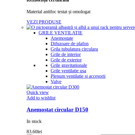
Material antifoc testat și omologat
VEZI PRODUSE
GRILE VENTILATIE
Anemostate
Difuzoare de plafon
Grila tubulatura circulara
Grile de interior
Grile de exterior
Grile gravitationale
Grile ventilatie usa
Plenum ventilatie si accesorii
Valve
Quick view
Add to wishlist
Anemostat circular D150
In stock
83.60
lei