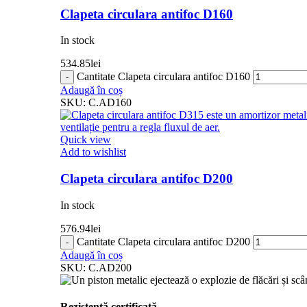
Clapeta circulara antifoc D160
In stock
534.85
lei
Cantitate Clapeta circulara antifoc D160
Adaugă în coș
SKU:
C.AD160
Quick view
Add to wishlist
Clapeta circulara antifoc D200
In stock
576.94
lei
Cantitate Clapeta circulara antifoc D200
Adaugă în coș
SKU:
C.AD200
Rezistență certificată