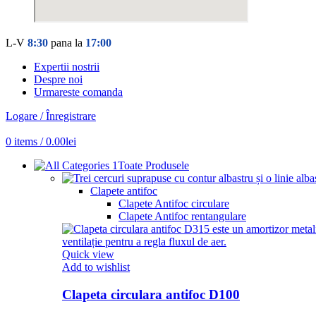
L-V
8:30
pana la
17:00
Expertii nostrii
Despre noi
Urmareste comanda
Logare / Înregistrare
0
items
/
0.00
lei
Toate Produsele
Clapete antifoc
Clapete Antifoc circulare
Clapete Antifoc rentangulare
Quick view
Add to wishlist
Clapeta circulara antifoc D100