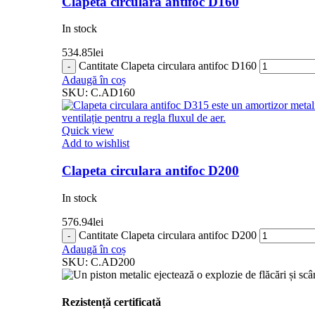
Clapeta circulara antifoc D160
In stock
534.85
lei
Cantitate Clapeta circulara antifoc D160
Adaugă în coș
SKU:
C.AD160
Quick view
Add to wishlist
Clapeta circulara antifoc D200
In stock
576.94
lei
Cantitate Clapeta circulara antifoc D200
Adaugă în coș
SKU:
C.AD200
Rezistență certificată