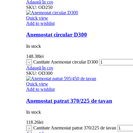
Adaugă în coș
SKU:
OD250
Quick view
Add to wishlist
Anemostat circular D300
In stock
148.38
lei
Cantitate Anemostat circular D300
Adaugă în coș
SKU:
OD300
Quick view
Add to wishlist
Anemostat patrat 370/225 de tavan
In stock
118.26
lei
Cantitate Anemostat patrat 370/225 de tavan