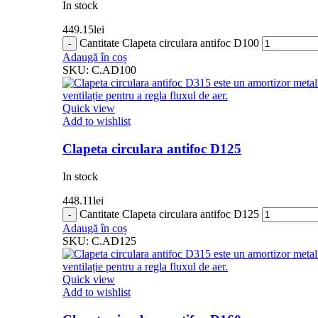
In stock
449.15
lei
Cantitate Clapeta circulara antifoc D100
Adaugă în coș
SKU:
C.AD100
Quick view
Add to wishlist
Clapeta circulara antifoc D125
In stock
448.11
lei
Cantitate Clapeta circulara antifoc D125
Adaugă în coș
SKU:
C.AD125
Quick view
Add to wishlist