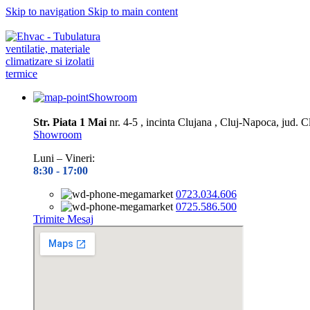
Skip to navigation
Skip to main content
Depozitul nostru este închis în perioada
10.08– 14.08.2026
Toate prel
Showroom
Str. Piata 1 Mai
nr. 4-5 , incinta Clujana , Cluj-Napoca, jud. C
Showroom
Luni – Vineri:
8:30 -
17:00
0723.034.606
0725.586.500
Trimite Mesaj