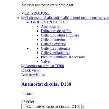
Material antifoc testat și omologat
VEZI PRODUSE
GRILE VENTILATIE
Anemostate
Difuzoare de plafon
Grila tubulatura circulara
Grile de interior
Grile de exterior
Grile gravitationale
Grile ventilatie usa
Plenum ventilatie si accesorii
Valve
Quick view
Add to wishlist
Anemostat circular D150
In stock
83.60
lei
Cantitate Anemostat circular D150