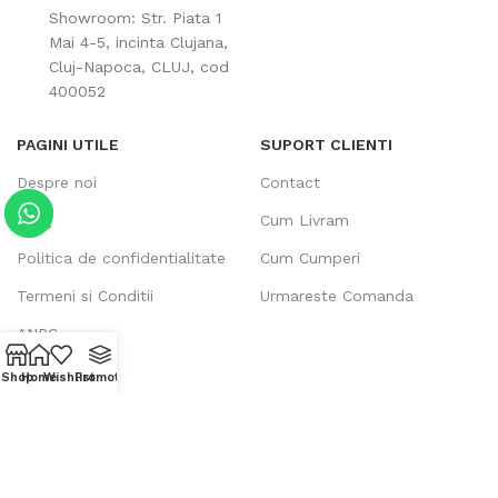
Showroom: Str. Piata 1
Mai 4-5, incinta Clujana,
Cluj-Napoca, CLUJ, cod
400052
PAGINI UTILE
SUPORT CLIENTI
Despre noi
Contact
Blog
Cum Livram
Politica de confidentialitate
Cum Cumperi
Termeni si Conditii
Urmareste Comanda
ANPC
SOL
Shop
Home
Wishlist
Promotii
Copyright @ Ehvac
2026.