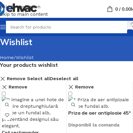
Skip to navigation
0
/
0.00
L
Skip to main content
Wishlist
Home
Wishlist
Your products wishlist
Remove
Select all
Deselect all
Remove
Remove
Priza de aer antiploaie 45°
Disponibil la comanda
Cot rectangular