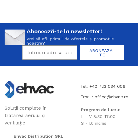
Abonează-te la newsletter!
Vrei să afli primul de ofertele și promotiie
noastre?
ABONEAZA-
TE
Tel: +40 723 034 606
Email: office@ehvac.ro
Soluții complete în
Program de lucru:
tratarea aerului și
L - V 8:30-17:00
ventilație
S - D: închis
Ehvac Distribution SRL