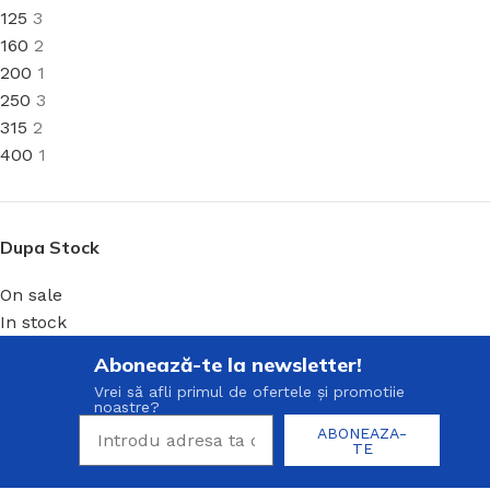
125
3
160
2
200
1
250
3
315
2
400
1
Dupa Stock
On sale
In stock
Abonează-te la newsletter!
Vrei să afli primul de ofertele și promotiie
noastre?
ABONEAZA-
TE