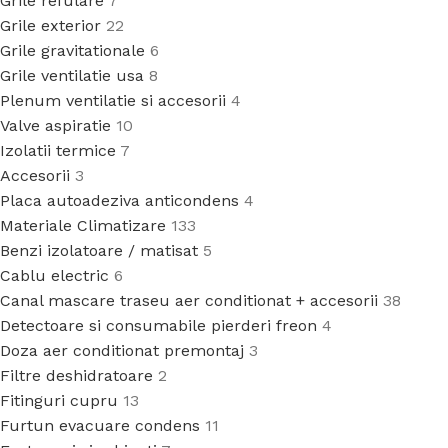
Grile refulare
7
Grile exterior
22
Grile gravitationale
6
Grile ventilatie usa
8
Plenum ventilatie si accesorii
4
Valve aspiratie
10
Izolatii termice
7
Accesorii
3
Placa autoadeziva anticondens
4
Materiale Climatizare
133
Benzi izolatoare / matisat
5
Cablu electric
6
Canal mascare traseu aer conditionat + accesorii
38
Detectoare si consumabile pierderi freon
4
Doza aer conditionat premontaj
3
Filtre deshidratoare
2
Fitinguri cupru
13
Furtun evacuare condens
11