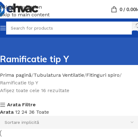
Skip to navigation
0
/
0.00
L
Skip to main content
Ramificatie tip Y
Prima pagină
Tubulatura Ventilatie
Fitinguri spiro
Ramificatie tip Y
Afișez toate cele 16 rezultate
Arata Filtre
Arata
12
24
36
Toate