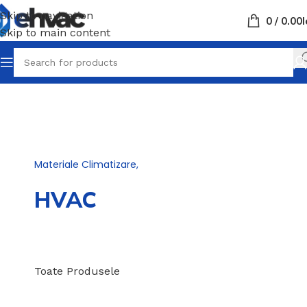
Skip to navigation
0
/
0.00
L
Skip to main content
Tubulatura ventilatie aluminiu,
Materiale Climatizare,
Izolatii termice
HVAC
de calitate
pentru orice proiect.
Toate Produsele