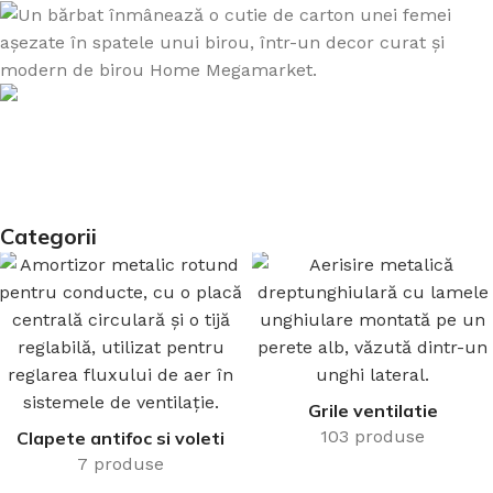
Despre Noi
Promitem să
onorăm fiecare
Categorii
Livrare rapidă
client!
Produse pe stoc, disponibile și în showroom.
Află mai mult
Grile ventilatie
103 produse
Clapete antifoc si voleti
7 produse