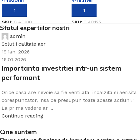
449.15
lei
448.11
lei
ADAUGĂ ÎN COȘ
ADAUGĂ ÎN COȘ
SKU:
C.AD100
SKU:
C.AD125
Sfatul expertiilor nostri
admin
Solutii calitate aer
19 ian. 2026
16.01.2026
Importanta investitiei intr-un sistem
performant
Orice casa are nevoie sa fie ventilata, incalzita si aerisita
corespunzator, insa ce presupun toate aceste actiuni?
La prima vedere ar ...
Continue reading
Cine suntem