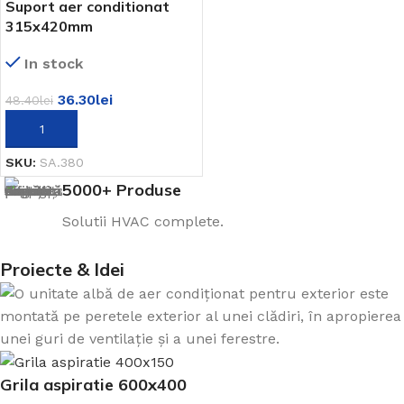
Suport aer conditionat
315x420mm
In stock
36.30
lei
48.40
lei
ADAUGĂ ÎN COȘ
SKU:
SA.380
5000+ Produse
Solutii HVAC complete.
Proiecte & Idei
Grila aspiratie 600x400