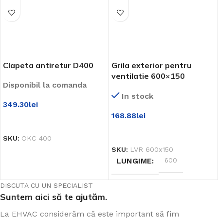
Clapeta antiretur D400
Grila exterior pentru
ventilatie 600×150
Disponibil la comanda
In stock
349.30
lei
168.88
lei
ADAUGĂ ÎN COȘ
ADAUGĂ ÎN COȘ
SKU:
OKC 400
SKU:
LVR 600x150
LUNGIME
600
DISCUTA CU UN SPECIALIST
Suntem aici să te ajutăm.
La EHVAC considerăm că este important să fim