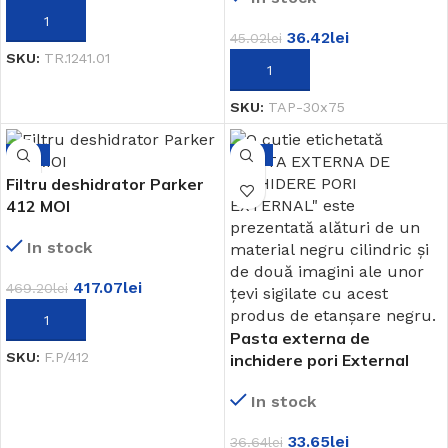
ADAUGĂ ÎN COȘ
36.42
lei
45.02
lei
SKU:
TR.1241.01
ADAUGĂ ÎN COȘ
SKU:
TAP-30x75
-11%
-8%
Filtru deshidrator Parker
412 MOI
In stock
417.07
lei
469.20
lei
ADAUGĂ ÎN COȘ
Pasta externa de
SKU:
F.P/412
inchidere pori External
In stock
33.65
lei
36.64
lei