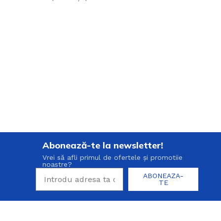
Abonează-te la newsletter!
Vrei să afli primul de ofertele și promotiie
noastre?
ABONEAZA-
TE