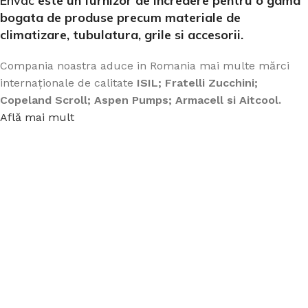
Ehvac
este un furnizor de incredere pentru o gama
bogata de produse precum materiale de
climatizare, tubulatura, grile si accesorii.
Compania noastra aduce in Romania mai multe mărci
internaționale de calitate
ISIL; Fratelli Zucchini;
Copeland Scroll; Aspen Pumps; Armacell si Aitcool.
Află mai mult