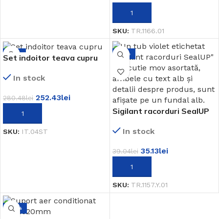
ADAUGĂ ÎN COȘ
SKU:
TR.1166.01
-10%
-10%
Set indoitor teava cupru
In stock
252.43
lei
280.48
lei
Sigilant racorduri SealUP
ADAUGĂ ÎN COȘ
In stock
SKU:
IT.04ST
35.13
lei
39.04
lei
ADAUGĂ ÎN COȘ
SKU:
TR.1157.Y.01
-25%