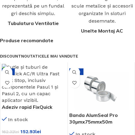
Tubulatura Ventilatie
Unelte Montaj AC
Produse recomandate
DISCOUNT
NOUTATI
CELE MAI VANDUTE
-6%
-19%
Adeziv rapid FixQuick
Banda AlumSeal Pro
In stock
30µmx75mmx50m
152.93
lei
162.32
lei
In stock