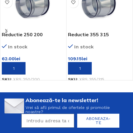
Reductie 250 200
Reductie 355 315
In stock
In stock
62.00
lei
109.15
lei
ADAUGĂ ÎN COȘ
ADAUGĂ ÎN COȘ
SKU:
XRS 250/200
SKU:
XRS 355/315
Abonează-te la newsletter!
Vrei să afli primul de ofertele și promotiie
noastre?
ABONEAZA-
TE