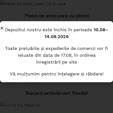
Piesa de evacuare cu plasa
Depozitul nostru este închis în perioada
10.08–
14.08.2026
Palarie antiploaie
Toate preluările și expedierile de comenzi vor fi
reluate din data de 17.08, în ordinea
înregistrării pe site
Clapete de reglaj debit
Vă mulțumim pentru înțelegere și răbdare!
Racord antivibrant flexibil