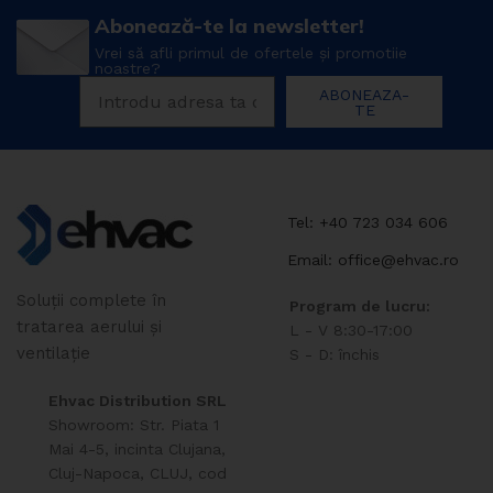
Abonează-te la newsletter!
Vrei să afli primul de ofertele și promotiie
noastre?
ABONEAZA-
TE
Tel: +40 723 034 606
Email: office@ehvac.ro
Soluții complete în
Program de lucru:
tratarea aerului și
L - V 8:30-17:00
ventilație
S - D: închis
Ehvac Distribution SRL
Showroom: Str. Piata 1
Mai 4-5, incinta Clujana,
Cluj-Napoca, CLUJ, cod