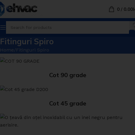
Skip to navigation
0
/
0.00
L
Skip to main content
Fitinguri Spiro
Home
Fitinguri Spiro
Cot 90 grade
Cot 45 grade