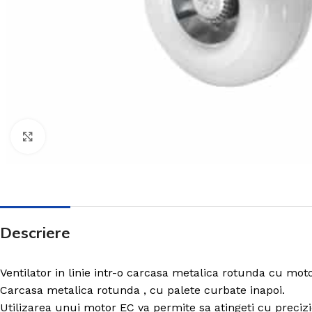
Click to enlarge
Descriere
Ventilator in linie intr-o carcasa metalica rotunda cu moto
Carcasa metalica rotunda , cu palete curbate inapoi.
CLAPETE ANTIFOC
Utilizarea unui motor EC va permite sa atingeti cu precizie