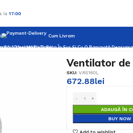
a la
17:00
i
Cum Livram
tilator de tubulatura Ruck RS160L
Ventilator d
SKU:
V.RS160L
672.88
lei
ADAUGĂ ÎN C
BUY NOW
Add to wishlist