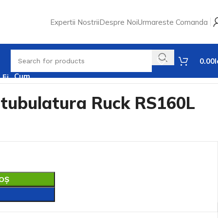
Expertii Nostrii
Despre Noi
Urmareste Comanda
Magazin
0.00
L
Cum
Cumperi
e tubulatura Ruck RS160L
OȘ