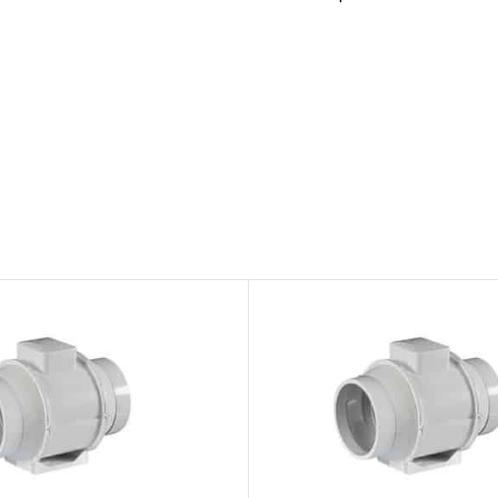
Clapeta circulara
Clapeta circulara
antifoc D160
antifoc D200
In stock
In stock
534.85
lei
576.94
lei
ADAUGĂ ÎN COȘ
ADAUGĂ ÎN COȘ
SKU:
C.AD160
SKU:
C.AD200