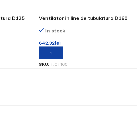
latura D125
Ventilator in line de tubulatura D160
In stock
642.32
lei
ADAUGĂ ÎN COȘ
SKU:
T.CT160