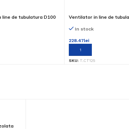
n line de tubulatura D100
Ventilator in line de tubu
Rezistență certificată
In stock
Material antifoc testat și omologat
228.47
lei
VEZI PRODUSE
COȘ
ADAUGĂ ÎN COȘ
SKU:
T.CT125
izolata