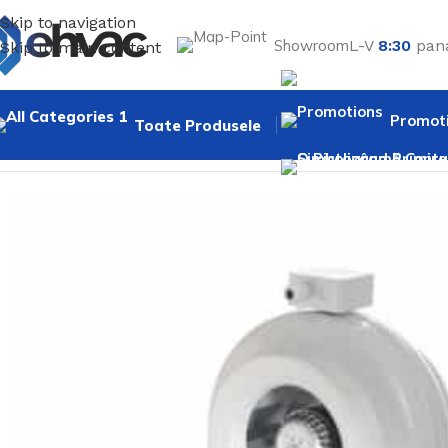
Skip to navigation
Showroom
L-V
8:30
pan
Skip to main content
Promoti
Toate Produsele
Prima pagină
Ventilatoare
Ventilatoare de tubulatura
Ven