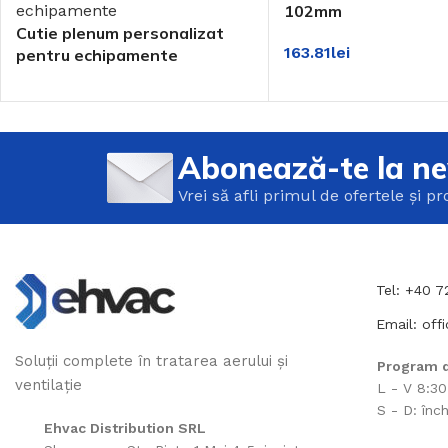
102mm
Cutie plenum personalizat
163.81
lei
pentru echipamente
Abonează-te la ne
Vrei să afli primul de ofertele și p
Tel: +40 
Email: off
Soluții complete în tratarea aerului și
Program d
ventilație
L - V 8:30
S - D: înch
Ehvac Distribution SRL