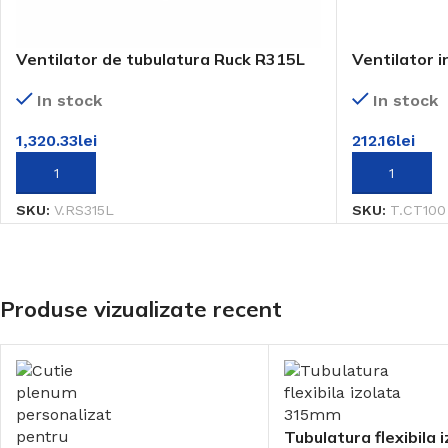
Ventilator de tubulatura Ruck R315L
Ventilator i
In stock
In stock
1,320.33
lei
212.16
lei
ADAUGĂ ÎN COȘ
ADAUGĂ ÎN 
SKU:
V.RS315L
SKU:
T.CT100
Produse vizualizate recent
Tubulatura flexibila 