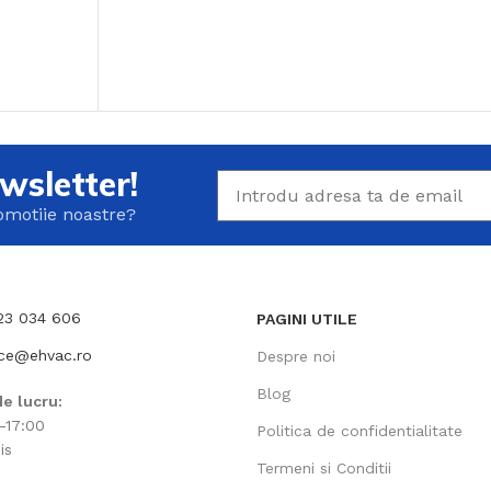
wsletter!
romotiie noastre?
723 034 606
PAGINI UTILE
ice@ehvac.ro
Despre noi
Blog
e lucru:
-17:00
Politica de confidentialitate
is
Termeni si Conditii