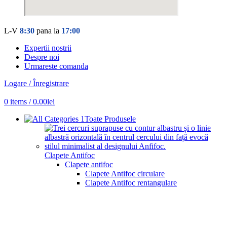
L-V
8:30
pana la
17:00
Expertii nostrii
Despre noi
Urmareste comanda
Logare / Înregistrare
0
items
/
0.00
lei
Toate Produsele
Clapete Antifoc
Clapete antifoc
Clapete Antifoc circulare
Clapete Antifoc rentangulare