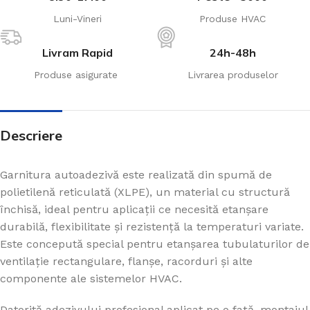
Luni-Vineri
Produse HVAC
Livram Rapid
24h-48h
Produse asigurate
Livrarea produselor
Descriere
Garnitura autoadezivă este realizată din spumă de
polietilenă reticulată (XLPE), un material cu structură
închisă, ideal pentru aplicații ce necesită etanșare
durabilă, flexibilitate și rezistență la temperaturi variate.
Este concepută special pentru etanșarea tubulaturilor de
ventilație rectangulare, flanșe, racorduri și alte
componente ale sistemelor HVAC.
Datorită adezivului profesional aplicat pe o față, montajul