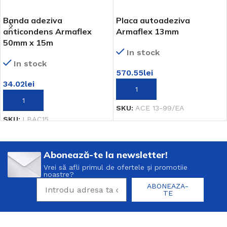
Banda adeziva
Placa autoadeziva
anticondens Armaflex
Armaflex 13mm
50mm x 15m
In stock
In stock
570.55
lei
34.02
lei
ADAUGĂ ÎN COȘ
ADAUGĂ ÎN COȘ
SKU:
ACE 13-99/EA
SKU:
I.BAC15
Abonează-te la newsletter!
Vrei să afli primul de ofertele și promotiie
noastre?
ABONEAZA-
TE