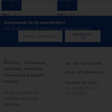
ADAUGĂ ÎN COȘ
ADAUGĂ ÎN COȘ
SKU:
V.RS125L
SKU:
V.RS200L
Abonează-te la newsletter!
Vrei să afli primul de ofertele și promotiie noastre?
ABONEAZA-
TE
Tel: +40 723 034 606
Email: office@ehvac.ro
Program de lucru:
L - V 8:30-17:00
Soluții complete în
S - D: închis
tratarea aerului și
ventilație