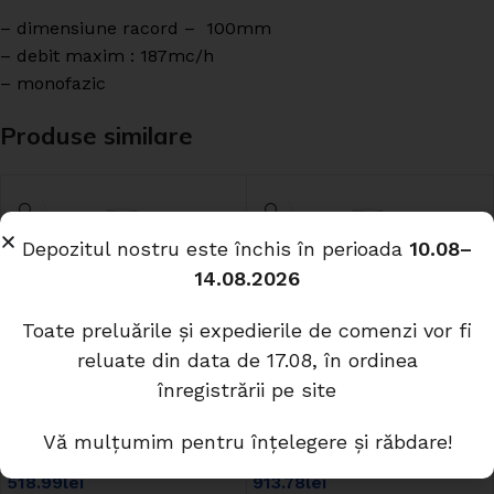
– dimensiune racord – 100mm
– debit maxim : 187mc/h
– monofazic
Produse similare
Depozitul nostru este închis în perioada
10.08–
14.08.2026
Toate preluările și expedierile de comenzi vor fi
reluate din data de 17.08, în ordinea
Ventilator de tubulatura
Ventilator de tubulatura
înregistrării pe site
Ruck RS125L
Ruck RS200L
In stock
In stock
Vă mulțumim pentru înțelegere și răbdare!
518.99
lei
913.78
lei