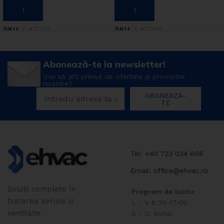
ADAUGĂ ÎN COȘ
ADAUGĂ ÎN COȘ
SKU:
E.KZ203
SKU:
E.KZ356
Abonează-te la newsletter!
Vrei să afli primul de ofertele și promotiie
noastre?
ABONEAZA-
TE
Tel: +40 723 034 606
Email: office@ehvac.ro
Soluții complete în
Program de lucru:
tratarea aerului și
L - V 8:30-17:00
ventilație
S - D: închis