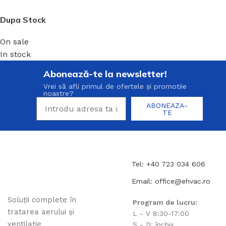
Dupa Stock
On sale
In stock
Abonează-te la newsletter!
Vrei să afli primul de ofertele și promotiie
noastre?
ABONEAZA-
TE
Tel: +40 723 034 606
Email: office@ehvac.ro
Soluții complete în
Program de lucru:
tratarea aerului și
L - V 8:30-17:00
ventilație
S - D: închis