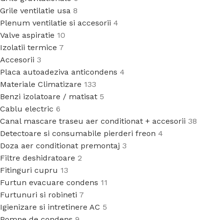
Grile ventilatie usa
8
Plenum ventilatie si accesorii
4
Valve aspiratie
10
Izolatii termice
7
Accesorii
3
Placa autoadeziva anticondens
4
Materiale Climatizare
133
Benzi izolatoare / matisat
5
Cablu electric
6
Canal mascare traseu aer conditionat + accesorii
38
Detectoare si consumabile pierderi freon
4
Doza aer conditionat premontaj
3
Filtre deshidratoare
2
Fitinguri cupru
13
Furtun evacuare condens
11
Furtunuri si robineti
7
Igienizare si intretinere AC
5
Pompe de condens
9