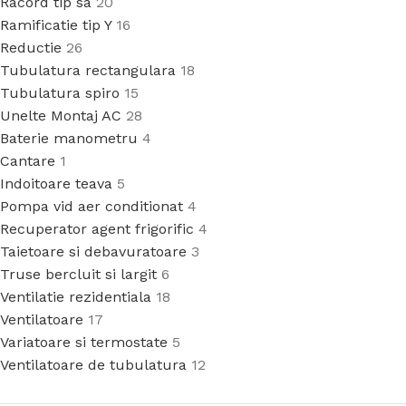
Racord tip sa
20
Ramificatie tip Y
16
Reductie
26
Tubulatura rectangulara
18
Tubulatura spiro
15
Unelte Montaj AC
28
Baterie manometru
4
Cantare
1
Indoitoare teava
5
Pompa vid aer conditionat
4
Recuperator agent frigorific
4
Taietoare si debavuratoare
3
Truse bercluit si largit
6
Ventilatie rezidentiala
18
Ventilatoare
17
Variatoare si termostate
5
Ventilatoare de tubulatura
12