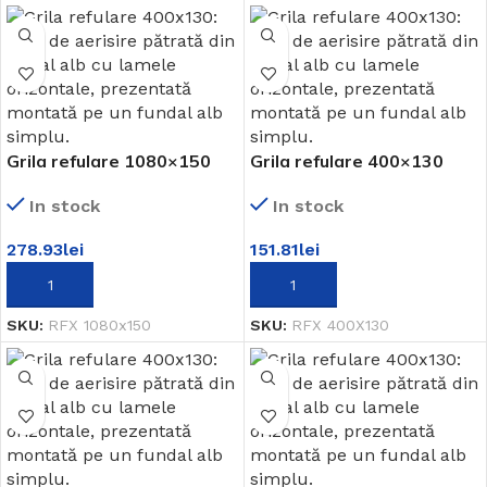
Grila refulare 1080×150
Grila refulare 400×130
In stock
In stock
278.93
lei
151.81
lei
ADAUGĂ ÎN COȘ
ADAUGĂ ÎN COȘ
SKU:
RFX 1080x150
SKU:
RFX 400X130