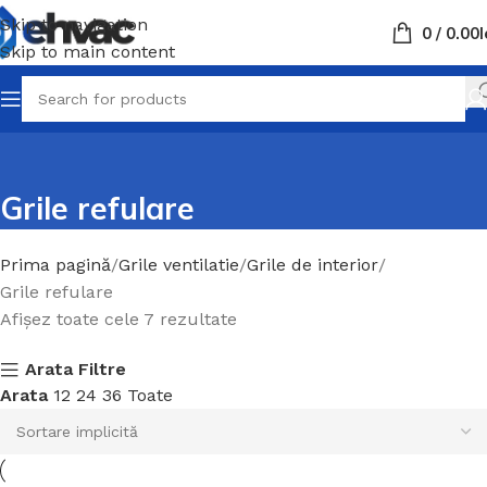
Skip to navigation
0
/
0.00
L
Skip to main content
Grile refulare
Prima pagină
Grile ventilatie
Grile de interior
Grile refulare
Afișez toate cele 7 rezultate
Arata Filtre
Arata
12
24
36
Toate