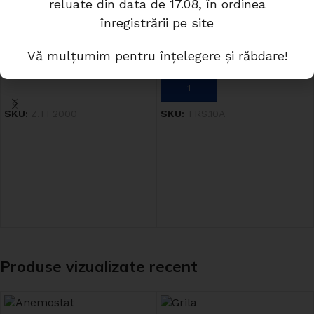
reluate din data de 17.08, în ordinea
Termostat F2000
Variator de turatie 10A
înregistrării pe site
Stoc Epuizat
Disponibil la comanda
Vă mulțumim pentru înțelegere și răbdare!
40.84
lei
797.72
lei
CITEȘTE MAI MULT
ADAUGĂ ÎN COȘ
SKU:
Z.TF2000
SKU:
TRS.10A
Produse vizualizate recent