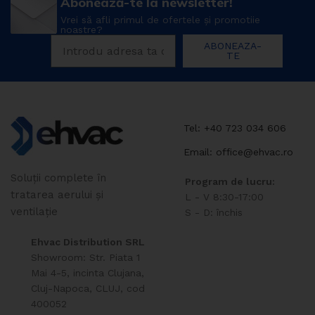
Abonează-te la newsletter!
Vrei să afli primul de ofertele și promotiie
noastre?
ABONEAZA-
TE
Tel: +40 723 034 606
Email: office@ehvac.ro
Soluții complete în
Program de lucru:
tratarea aerului și
L - V 8:30-17:00
ventilație
S - D: închis
Ehvac Distribution SRL
Showroom: Str. Piata 1
Mai 4-5, incinta Clujana,
Cluj-Napoca, CLUJ, cod
400052