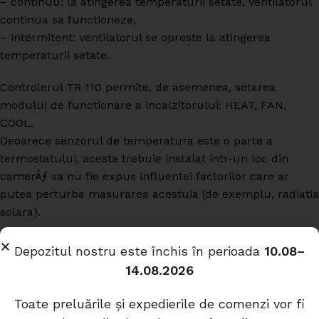
– continuu: la atingerea temperaturii setate, ventilatorul
continua sa functioneze,
– intermitent: ventilatorul se opreste la atingerea
temperaturii setate.
Controlerul TR 110 permite, de asemenea, setarea
modului de functionare a incalzitorului: HEAT, FAN,
COOL.
Deoarece senzorul de temperatura este o parte a
termostatului, acesta trebuie instalat intr-un loc din
camerÄƒ sa nu fie expus influentei factorilor care ar
putea perturba masurarea acestuia (de exemplu, radiatia
solara).
Depozitul nostru este închis în perioada
10.08–
14.08.2026
Produse similare
Toate preluările și expedierile de comenzi vor fi