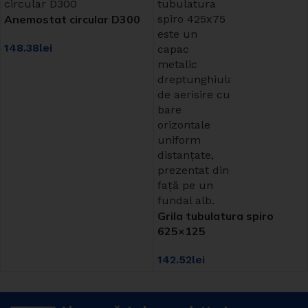
Anemostat circular D300
148.38
lei
Grila tubulatura spiro
625×125
142.52
lei