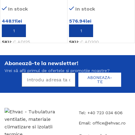
In stock
In stock
448.11
lei
576.94
lei
ADAUGĂ ÎN COȘ
ADAUGĂ ÎN COȘ
SKU:
C.AD125
SKU:
C.AD200
Abonează-te la newsletter!
Vrei să afli primul de ofertele și promotiie noastre?
ABONEAZA-
TE
Tel: +40 723 034 606
Email: office@ehvac.ro