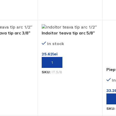
 COȘ
ava tip arc 3/8”
Indoitor teava tip arc 5/8”
In stock
25.62
lei
 COȘ
ADAUGĂ ÎN COȘ
Piep
SKU:
IT.5/8
I
33.2
ADA
SKU