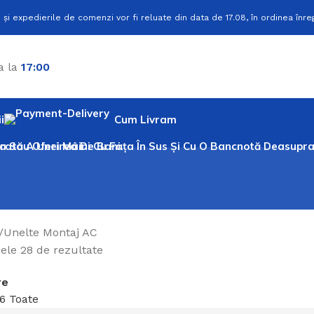
 și expedierile de comenzi vor fi reluate din data de 17.08, în ordinea înreg
a la
17:00
i
Cum Livram
Unelte Montaj AC
cele 28 de rezultate
re
36
Toate