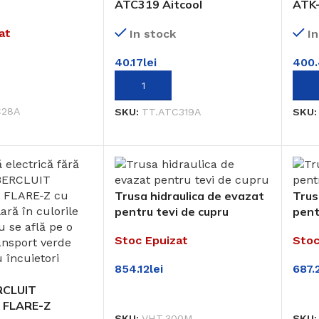
ATC319 Aitcool
ATK-
at
In stock
I
40.17
lei
400
AI MULT
ADAUGĂ ÎN COȘ
ADA
C28A
SKU:
TT.ATC319A
SKU
Trusa hidraulica de evazat
Trus
pentru tevi de cupru
pent
Stoc Epuizat
Stoc
854.12
lei
687.
RCLUIT
CITEȘTE MAI MULT
CIT
 FLARE-Z
SKU:
VHT.300M
SKU