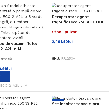
Recuperator agent
frigorific reco 250 AITCOOL
Stoc Epuizat
2,491.50
lei
a de vacuum Refco
-2-A2L-e-M
CITEȘTE MAI MULT
n stock
SKU:
RR.250A
9.99
lei
UGĂ ÎN COȘ
:
ECO-2-A2L-e-M
-10%
Set indoitor teava cupru