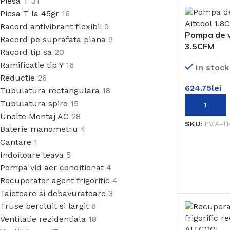
Piesa T
31
Piesa T la 45gr
16
Racord antivibrant flexibil
9
Pompa de v
Racord pe suprafata plana
9
3.5CFM
Racord tip sa
20
Ramificatie tip Y
16
In stock
Reductie
26
624.75
lei
Tubulatura rectangulara
18
Tubulatura spiro
15
ADAUGĂ ÎN
Unelte Montaj AC
28
SKU:
PV.A-I
Baterie manometru
4
Cantare
1
Indoitoare teava
5
Pompa vid aer conditionat
4
Recuperator agent frigorific
4
Taietoare si debavuratoare
3
Truse bercluit si largit
6
Ventilatie rezidentiala
18