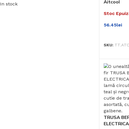
Aitcool
In stock
Stoc Epuiz
56.45
lei
CITEȘTE M
SKU:
TT.AT
TRUSA BE
ELECTRICA