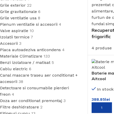
Grile exterior
22
Grile gravitationale
6
Grile ventilatie usa
8
Plenum ventilatie si accesorii
4
Recuperat
Valve aspiratie
10
frigorific
Izolatii termice
7
Accesorii
3
4 produse
Placa autoadeziva anticondens
4
Materiale Climatizare
133
Benzi izolatoare / matisat
5
Cablu electric
6
Baterie m
Canal mascare traseu aer conditionat +
Aitcool
accesorii
38
Detectoare si consumabile pierderi
In stock
freon
4
388.85
lei
Doza aer conditionat premontaj
3
Filtre deshidratoare
2
ADAUGĂ ÎN
Fitinguri cupru
13