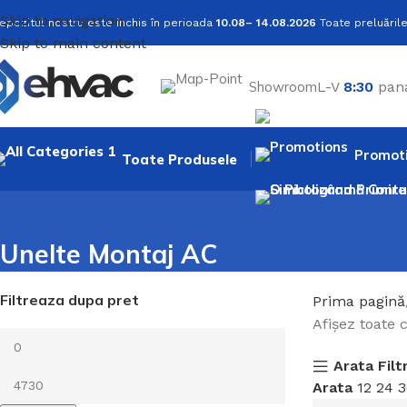
Skip to navigation
epozitul nostru este închis în perioada
10.08– 14.08.2026
Toate preluările
Skip to main content
Showroom
L-V
8:30
pan
Promoti
Toate Produsele
Unelte Montaj AC
Filtreaza dupa pret
Prima pagină
Afișez toate 
Arata Filt
Arata
12
24