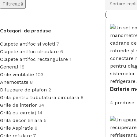
Filtrează
Categorii de produse
Clapete antifoc si voleti
7
Clapete antifoc circulare
6
Clapete antifoc rectangulare
1
General
18
Grile ventilatie
103
Anemostate
8
Baterie 
Difuzoare de plafon
2
Grila pentru tubulatura circulara
8
4 produse
Grile de interior
34
Grilă cu caroiaj
14
Grila decor liniara
5
Grile Aspiratie
6
Grile refulare
7