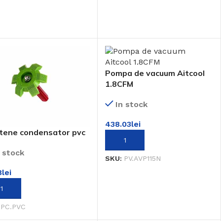
Pompa de vacuum Aitcool
1.8CFM
In stock
438.03
lei
tene condensator pvc
ADAUGĂ ÎN COȘ
n stock
SKU:
PV.AVP115N
8
lei
UGĂ ÎN COȘ
:
PC.PVC