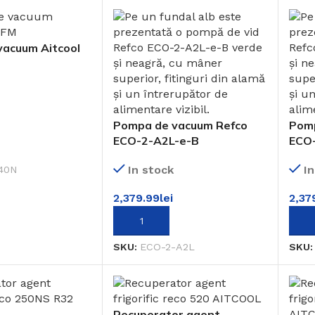
acuum Aitcool
Pompa de vacuum Refco
Pomp
ECO-2-A2L-e-B
ECO
 COȘ
In stock
I
140N
2,379.99
lei
2,37
ADAUGĂ ÎN COȘ
ADA
SKU:
ECO-2-A2L
SKU
Recuperator agent