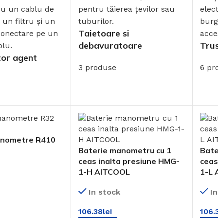
Taietoare si
debavuratoare
Trus
or agent
3 produse
6 pr
anometre R410
Baterie manometru cu 1
Bate
ceas inalta presiune HMG-
ceas
1-H AITCOOL
1-L
In stock
I
 COȘ
106.38
lei
106.