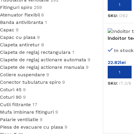
ADAUGĂ ÎN
Fitinguri spiro
259
Atenuator flexibil
6
SKU:
DB2
Banda antivibranta
1
Capac
9
Capac cu plasa
9
Indoitor te
Clapeta antiretur
8
In stock
Clapeta de reglaj rectangulara
1
Clapete de reglaj actionare automata
9
22.82
lei
Clapete de reglaj actionare manuala
9
ADAUGĂ ÎN
Coliere suspendare
9
Conector tubulatura spiro
9
SKU:
IT.3/8
Coturi 45
9
Coturi 90
9
Cutii filtrante
17
Mufa imbinare fitinguri
9
Palarie ventilatie
9
Piesa de evacuare cu plasa
9