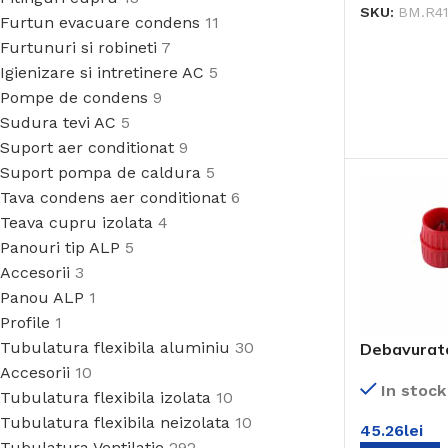
SKU:
BM.R4
Furtun evacuare condens
11
Furtunuri si robineti
7
Igienizare si intretinere AC
5
Pompe de condens
9
Sudura tevi AC
5
Suport aer conditionat
9
Suport pompa de caldura
5
Tava condens aer conditionat
6
Teava cupru izolata
4
Panouri tip ALP
5
Accesorii
3
Panou ALP
1
Profile
1
Tubulatura flexibila aluminiu
30
Debavurato
Accesorii
10
In stock
Tubulatura flexibila izolata
10
Tubulatura flexibila neizolata
10
45.26
lei
Tubulatura Ventilatie
292