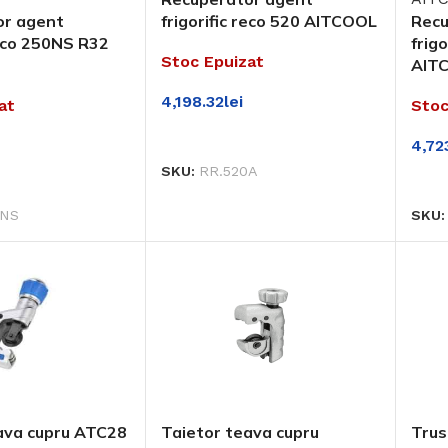
or agent
frigorific reco 520 AITCOOL
Recu
reco 250NS R32
frig
Stoc Epuizat
AIT
4,198.32
lei
at
Stoc
CITEȘTE MAI MULT
4,723
SKU:
RR.520A
AI MULT
CIT
0NS
SKU
ava cupru ATC28
Taietor teava cupru
Trus