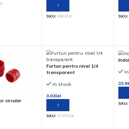
10
ADAUGĂ ÎN COȘ
ADA
SKU:
BM.1CH
SKU
Indo
Furtun pentru nivel 1/4
I
transparent
23.9
In stock
ADA
3.03
lei
r circular
SKU
ADAUGĂ ÎN COȘ
SKU:
F.TPC1/4