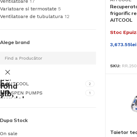
Ventilatoare
17
Recuperat
Variatoare si termostate
5
frigorific 
Ventilatoare de tubulatura
12
AITCOOL
Stoc Epuiz
Alege brand
3,673.55
lei
CITEȘTE M
SKU:
RR.25
AITCOOL
2
ASPEN PUMPS
1
Dupa Stock
Taietor te
On sale