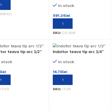
UGĂ ÎN COȘ
In stock
:
BM.1CL
591.34
lei
ADAUGĂ ÎN COȘ
SKU:
CS-50N
itor teava tip arc 1/2”
Indoitor teava tip arc 1/4”
n stock
In stock
6
lei
16.70
lei
UGĂ ÎN COȘ
ADAUGĂ ÎN COȘ
:
IT.1/2
SKU:
IT.1/4