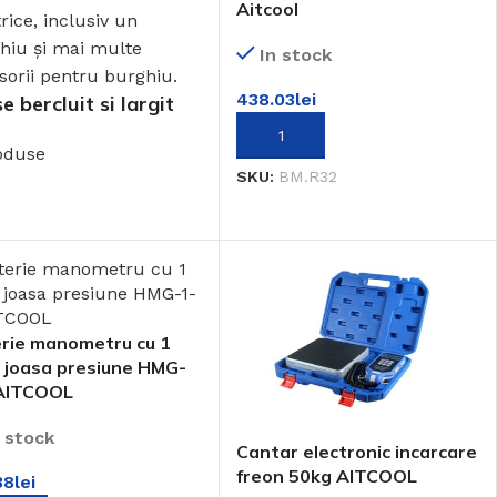
Aitcool
In stock
438.03
lei
e bercluit si largit
ADAUGĂ ÎN COȘ
oduse
SKU:
BM.R32
rie manometru cu 1
 joasa presiune HMG-
 AITCOOL
n stock
Cantar electronic incarcare
freon 50kg AITCOOL
38
lei