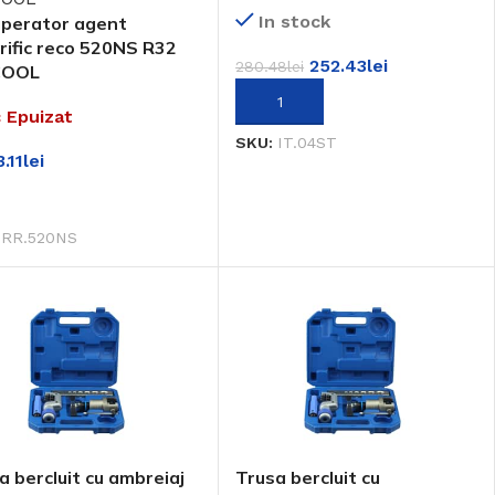
In stock
perator agent
orific reco 520NS R32
252.43
lei
280.48
lei
COOL
ADAUGĂ ÎN COȘ
 Epuizat
SKU:
IT.04ST
.11
lei
EȘTE MAI MULT
:
RR.520NS
a bercluit cu ambreiaj
Trusa bercluit cu