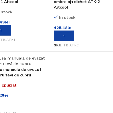
1 Aitcool
ambreiaj+clichet ATK-2
Aitcool
n stock
In stock
.49
lei
425.48
lei
UGĂ ÎN COȘ
ADAUGĂ ÎN COȘ
:
TB.ATK1
SKU:
TB.ATK2
a manuala de evazat
ru tevi de cupru
 Epuizat
23
lei
EȘTE MAI MULT
:
VHT.100A