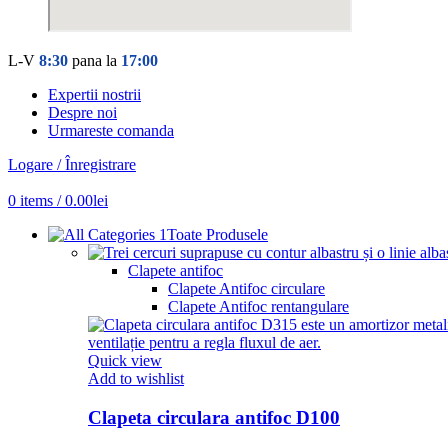
L-V
8:30
pana la
17:00
Expertii nostrii
Despre noi
Urmareste comanda
Logare / Înregistrare
0
items
/
0.00
lei
Toate Produsele
Clapete antifoc
Clapete Antifoc circulare
Clapete Antifoc rentangulare
Quick view
Add to wishlist
Clapeta circulara antifoc D100