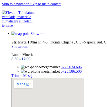
Skip to navigation
Skip to main content
Depozitul nostru este închis în perioada
10.08– 14.08.2026
Toate prel
Showroom
Str. Piata 1 Mai
nr. 4-5 , incinta Clujana , Cluj-Napoca, jud. C
Showroom
Luni – Vineri:
8:30 -
17:00
0723.034.606
0725.586.500
Trimite Mesaj