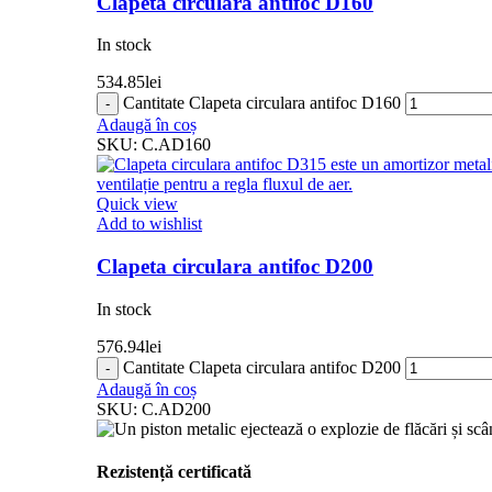
Clapeta circulara antifoc D160
In stock
534.85
lei
Cantitate Clapeta circulara antifoc D160
Adaugă în coș
SKU:
C.AD160
Quick view
Add to wishlist
Clapeta circulara antifoc D200
In stock
576.94
lei
Cantitate Clapeta circulara antifoc D200
Adaugă în coș
SKU:
C.AD200
Rezistență certificată