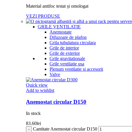
Material antifoc testat și omologat
VEZI PRODUSE
GRILE VENTILATIE
Anemostate
Difuzoare de plafon
Grila tubulatura circulara
Grile de interior
Grile de exterior
Grile gravitationale
Grile ventilatie usa
Plenum ventilatie si accesorii
Valve
Quick view
Add to wishlist
Anemostat circular D150
In stock
83.60
lei
Cantitate Anemostat circular D150