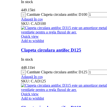
In stock
449.15
lei
Cantitate Clapeta circulara antifoc D100
Adaugă în coș
SKU:
C.AD100
Quick view
Add to wishlist
Clapeta circulara antifoc D125
In stock
448.11
lei
Cantitate Clapeta circulara antifoc D125
Adaugă în coș
SKU:
C.AD125
Quick view
Add to wishlist