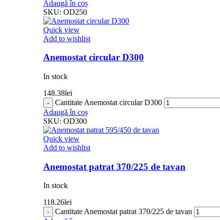
Adaugă în coș
SKU:
OD250
Quick view
Add to wishlist
Anemostat circular D300
In stock
148.38
lei
Cantitate Anemostat circular D300
Adaugă în coș
SKU:
OD300
Quick view
Add to wishlist
Anemostat patrat 370/225 de tavan
In stock
118.26
lei
Cantitate Anemostat patrat 370/225 de tavan