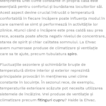
Menținerea unei clime constante în propria casă este
esențială pentru confortul și bunăstarea locuitorilor săi.
Acest aspect devine crucial întrucât o temperatură
confortabilă în fiecare încăpere poate influența modul în
care oamenii se simt și performează în activitățile lor
zilnice. Atunci când o încăpere este prea caldă sau prea
rece, aceasta poate afecta negativ nivelul de concentrare,
starea de spirit și chiar calitatea somnului. La Ehvac
avem numeroase produse de climatizare și ventilație
care sa te ajute, precum tubulatura
spiro
.
Fluctuațiile sezoniere și schimbările bruște de
temperatură dintre interior și exterior reprezintă
principalele provocări în menținerea unei clime
constante în locuințe. În sezonul rece, de exemplu,
temperaturile exterioare scăzute pot necesita utilizarea
sistemele de încălzire. Vrei produse de ventilație și
climatizare precum
fitinguri cupru
? Haide la Ehvac.