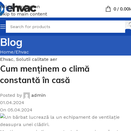
Skip to navigation
0
/
0.00
L
Skip to main content
Blog
Home
Ehvac
Ehvac
,
Solutii calitate aer
Cum menținem o climă
constantă în casă
Posted by
admin
01.04.2024
On 05.04.2024