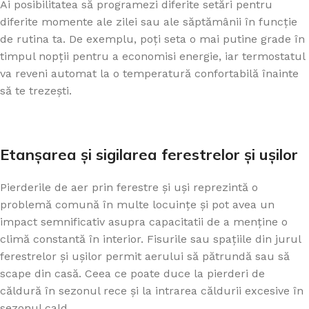
Ai posibilitatea să programezi diferite setări pentru
diferite momente ale zilei sau ale săptămânii în funcție
de rutina ta. De exemplu, poți seta o mai putine grade în
timpul nopții pentru a economisi energie, iar termostatul
va reveni automat la o temperatură confortabilă înainte
să te trezești.
Etanșarea și sigilarea ferestrelor și ușilor
Pierderile de aer prin ferestre și uși reprezintă o
problemă comună în multe locuințe și pot avea un
impact semnificativ asupra capacitatii de a menține o
climă constantă în interior. Fisurile sau spațiile din jurul
ferestrelor și ușilor permit aerului să pătrundă sau să
scape din casă. Ceea ce poate duce la pierderi de
căldură în sezonul rece și la intrarea căldurii excesive în
sezonul cald.