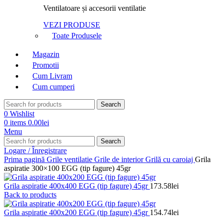
Ventilatoare și accesorii ventilatie
VEZI PRODUSE
Toate Produsele
Magazin
Promotii
Cum Livram
Cum cumperi
Search
0
Wishlist
0
items
0.00
lei
Menu
Search
Logare / Înregistrare
Prima pagină
Grile ventilatie
Grile de interior
Grilă cu caroiaj
Grila
aspiratie 300×100 EGG (tip fagure) 45gr
Grila aspiratie 400x400 EGG (tip fagure) 45gr
173.58
lei
Back to products
Grila aspiratie 400x200 EGG (tip fagure) 45gr
154.74
lei