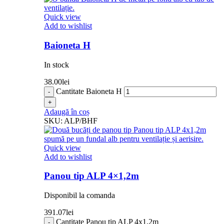
Quick view
Add to wishlist
Baioneta H
In stock
38.00
lei
Cantitate Baioneta H
Adaugă în coș
SKU:
ALP/BHF
Quick view
Add to wishlist
Panou tip ALP 4×1,2m
Disponibil la comanda
391.07
lei
Cantitate Panou tip ALP 4x1,2m