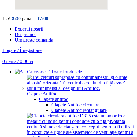
L-V
8:30
pana la
17:00
Expertii nostrii
Despre noi
Urmareste comanda
Logare / Înregistrare
0
items
/
0.00
lei
Toate Produsele
Clapete Antifoc
Clapete antifoc
Clapete Antifoc circulare
Clapete Antifoc rentangulare