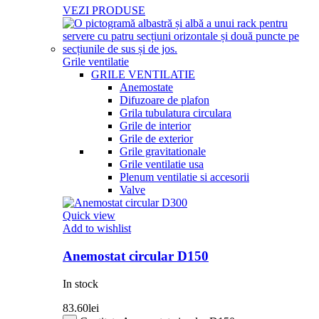
VEZI PRODUSE
Grile ventilatie
GRILE VENTILATIE
Anemostate
Difuzoare de plafon
Grila tubulatura circulara
Grile de interior
Grile de exterior
Grile gravitationale
Grile ventilatie usa
Plenum ventilatie si accesorii
Valve
Quick view
Add to wishlist
Anemostat circular D150
In stock
83.60
lei