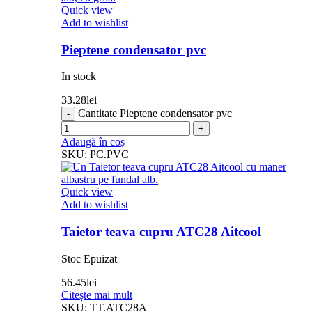
Quick view
Add to wishlist
Pieptene condensator pvc
In stock
33.28
lei
Cantitate Pieptene condensator pvc
Adaugă în coș
SKU:
PC.PVC
Quick view
Add to wishlist
Taietor teava cupru ATC28 Aitcool
Stoc Epuizat
56.45
lei
Citește mai mult
SKU:
TT.ATC28A