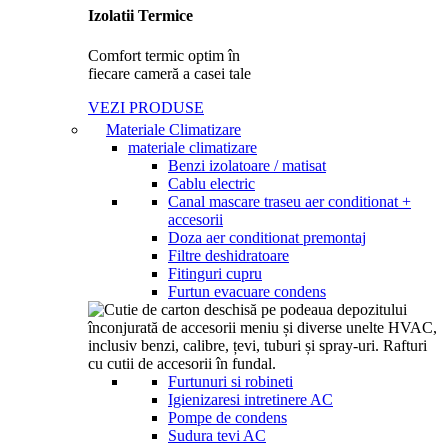
Izolatii Termice
Comfort termic optim în
fiecare cameră a casei tale
VEZI PRODUSE
Materiale Climatizare
materiale climatizare
Benzi izolatoare / matisat
Cablu electric
Canal mascare traseu aer conditionat +
accesorii​
Doza aer conditionat premontaj
Filtre deshidratoare
Fitinguri cupru
Furtun evacuare condens
Furtunuri si robineti
Igienizaresi intretinere AC
Pompe de condens
Sudura tevi AC