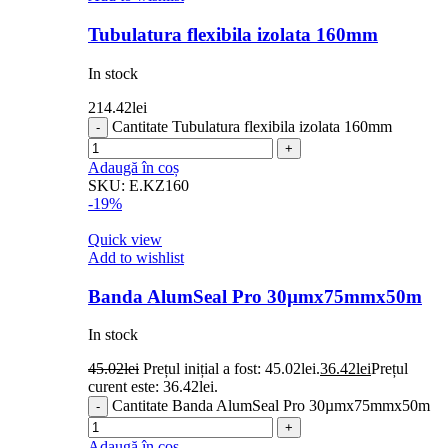
Tubulatura flexibila izolata 160mm
In stock
214.42
lei
Cantitate Tubulatura flexibila izolata 160mm
Adaugă în coș
SKU:
E.KZ160
-19%
Quick view
Add to wishlist
Banda AlumSeal Pro 30µmx75mmx50m
In stock
45.02
lei
Prețul inițial a fost: 45.02lei.
36.42
lei
Prețul
curent este: 36.42lei.
Cantitate Banda AlumSeal Pro 30µmx75mmx50m
Adaugă în coș