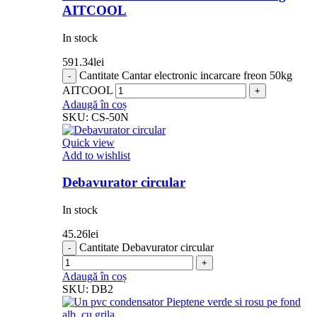
AITCOOL
In stock
591.34
lei
Cantitate Cantar electronic incarcare freon 50kg
AITCOOL
Adaugă în coș
SKU:
CS-50N
Quick view
Add to wishlist
Debavurator circular
In stock
45.26
lei
Cantitate Debavurator circular
Adaugă în coș
SKU:
DB2