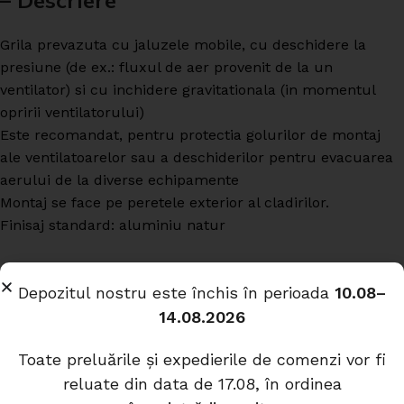
– Descriere
Grila prevazuta cu jaluzele mobile, cu deschidere la
presiune (de ex.: fluxul de aer provenit de la un
ventilator) si cu inchidere gravitationala (in momentul
opririi ventilatorului)
Este recomandat, pentru protectia golurilor de montaj
ale ventilatoarelor sau a deschiderilor pentru evacuarea
aerului de la diverse echipamente
Montaj se face pe peretele exterior al cladirilor.
Finisaj standard: aluminiu natur
Depozitul nostru este închis în perioada
10.08–
Produse similare
14.08.2026
Toate preluările și expedierile de comenzi vor fi
reluate din data de 17.08, în ordinea
Cutie plenum ventilatie