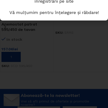
înregistrării pe site
izolata
Disponibil la comanda
Vă mulțumim pentru înțelegere și răbdare!
Anemostat patrat
CITEȘTE MAI MULT
595/450 de tavan
SKU:
SRRS
In stock
157.06
lei
ADAUGĂ ÎN COȘ
SKU:
SCD 595/450
Abonează-te la newsletter!
Vrei să afli primul de ofertele și promotiie
noastre?