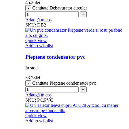
45.26
lei
Cantitate Debavurator circular
Adaugă în coș
SKU:
DB2
Quick view
Add to wishlist
Pieptene condensator pvc
In stock
33.28
lei
Cantitate Pieptene condensator pvc
Adaugă în coș
SKU:
PC.PVC
Quick view
Add to wishlist