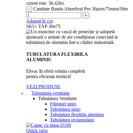
curent este: 36.42lei.
Cantitate Banda AlumSeal Pro 30µmx75mmx50m
Adaugă în coș
SKU:
TAP-30x75
TUBULATURA FLEXIBILA
ALUMINIU
Ehvac îți oferă soluția completă
pentru eficiența termică!
VEZI PRODUSE
Tubulatura ventilatie
Tubulatura Ventilatie
Fitinguri spiro
Tubulatura spiro
Tubulatura flexibila aluminiu
Tubulatura rectangulara
Quick view