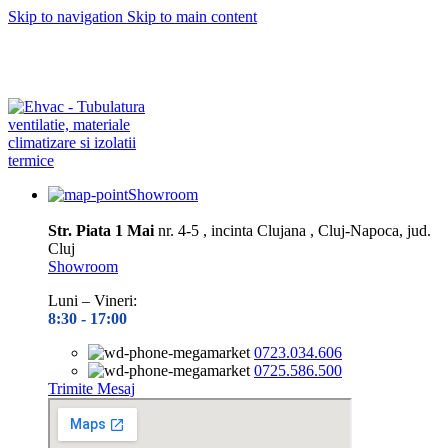
Skip to navigation
Skip to main content
Depozitul nostru este închis în perioada
10.08– 14.08.2026
Toate
preluările și expedierile de comenzi vor fi reluate din data de 17.08,
în ordinea înregistrării pe site
Vă mulțumim pentru înțelegere și
răbdare!
Showroom
Str. Piata 1 Mai
nr. 4-5 , incinta Clujana , Cluj-Napoca, jud.
Cluj
Showroom
Luni – Vineri:
8:30 -
17:00
0723.034.606
0725.586.500
Trimite Mesaj