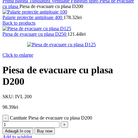
Prima pagină
Tubulatura Ventilatie
Fitinguri spiro
Piesa de evacuare
cu plasa
Piesa de evacuare cu plasa D200
Palarie protectie antiploaie 400
178.32
lei
Back to products
Piesa de evacuare cu plasa D250
121.44
lei
Click to enlarge
Piesa de evacuare cu plasa
D200
SKU:
IVL 200
98.39
lei
Cantitate Piesa de evacuare cu plasa D200
Adaugă în coș
Buy now
Add to wishlist