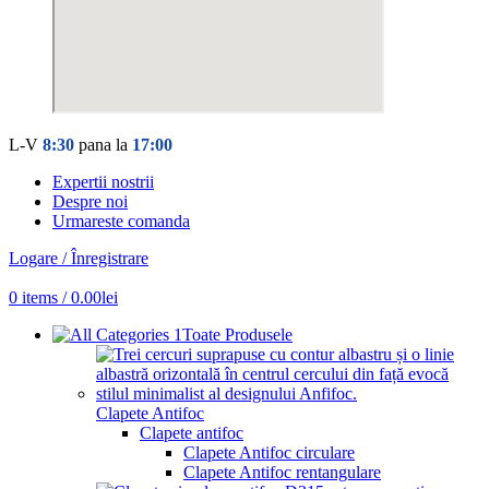
L-V
8:30
pana la
17:00
Expertii nostrii
Despre noi
Urmareste comanda
Logare / Înregistrare
0
items
/
0.00
lei
Toate Produsele
Clapete Antifoc
Clapete antifoc
Clapete Antifoc circulare
Clapete Antifoc rentangulare