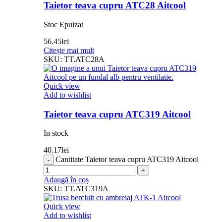
Taietor teava cupru ATC28 Aitcool
Stoc Epuizat
56.45
lei
Citește mai mult
SKU:
TT.ATC28A
Quick view
Add to wishlist
Taietor teava cupru ATC319 Aitcool
In stock
40.17
lei
Cantitate Taietor teava cupru ATC319 Aitcool
Adaugă în coș
SKU:
TT.ATC319A
Quick view
Add to wishlist