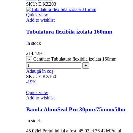
SKU:
E.KZ203
Quick view
Add to wishlist
Tubulatura flexibila izolata 160mm
In stock
214.42
lei
Cantitate Tubulatura flexibila izolata 160mm
Adaugă în coș
SKU:
E.KZ160
-19%
Quick view
Add to wishlist
Banda AlumSeal Pro 30µmx75mmx50m
In stock
45.02
lei
Prețul inițial a fost: 45.02lei.
36.42
lei
Prețul