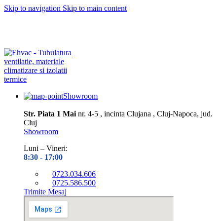
Skip to navigation
Skip to main content
Depozitul nostru este închis în perioada
10.08– 14.08.2026
Toate
preluările și expedierile de comenzi vor fi reluate din data de 17.08,
în ordinea înregistrării pe site
Vă mulțumim pentru înțelegere și
răbdare!
Showroom
Str. Piata 1 Mai
nr. 4-5 , incinta Clujana , Cluj-Napoca, jud.
Cluj
Showroom
Luni – Vineri:
8:30 -
17:00
0723.034.606
0725.586.500
Trimite Mesaj