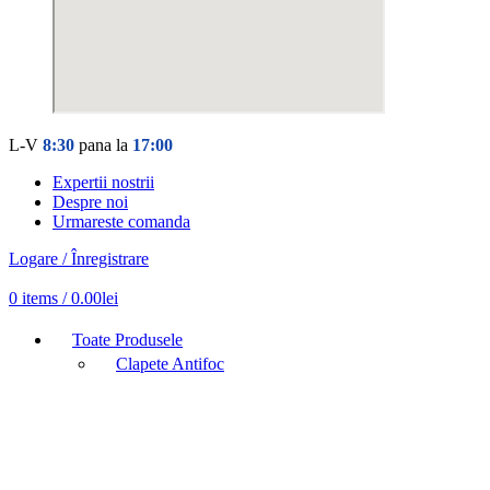
L-V
8:30
pana la
17:00
Expertii nostrii
Despre noi
Urmareste comanda
Logare / Înregistrare
0
items
/
0.00
lei
Toate Produsele
Clapete Antifoc