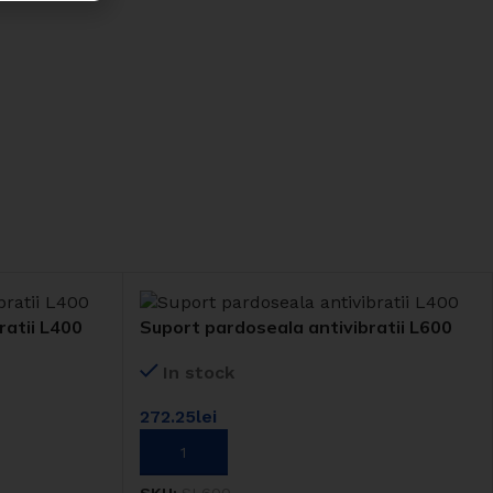
ratii L400
Suport pardoseala antivibratii L600
In stock
272.25
lei
ADAUGĂ ÎN COȘ