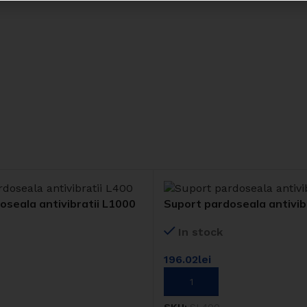
Rezistență certificată
Material antifoc testat și omologat
VEZI PRODUSE
oseala antivibratii L1000
Suport pardoseala antivib
In stock
196.02
lei
COȘ
ADAUGĂ ÎN COȘ