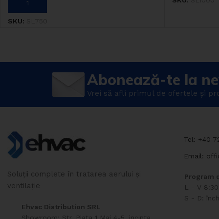
SKU:
SL1000
ADAUGĂ ÎN COȘ
SKU:
SL750
Abonează-te la ne
Vrei să afli primul de ofertele și p
Tel: +40 
Email: off
Soluții complete în tratarea aerului și
Program d
ventilație
L - V 8:30
S - D: înch
Ehvac Distribution SRL
Showroom: Str. Piata 1 Mai 4-5, incinta