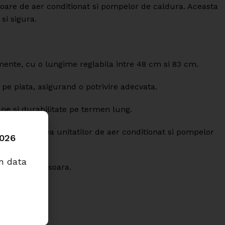
erioare de aer conditionat si pompelor de caldura. Aceasta
si sigura.
ente, cu o lungime reglabila intre 48 cm si 83 cm.
pe piata, asigurand o potrivire adecvata.
une si durabilitate pe termen lung.
nta greutatea unitatilor de aer conditionat si pompelor
2026
in data
a rapida si usoara.