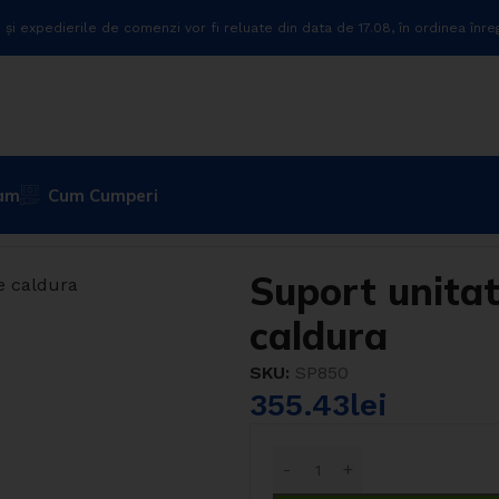
 și expedierile de comenzi vor fi reluate din data de 17.08, în ordinea înreg
ram
Cum Cumperi
ldura
Suport unitate exterioara pompa de caldura
Suport unita
caldura
SKU:
SP850
355.43
lei