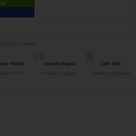
OȘ
is product now!
ste +5000
Livram Rapid
24h-48h
oduse HVAC
Produse asigurate
Livrarea produselor