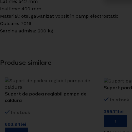
Latime: 542 mm
Inaltime: 400 mm
Material: otel galvanizat vopsit in camp electrostatic
Culoare: 7016
Sarcina admisa: 200 kg
Produse similare
Suport pard
Suport de podea reglabil pompa de
In stock
caldura
359.71
lei
In stock
ADAUGĂ ÎN 
693.94
lei