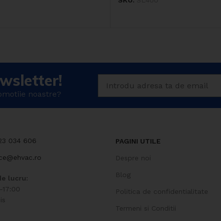
SKU:
SL400
wsletter!
romotiie noastre?
723 034 606
PAGINI UTILE
ice@ehvac.ro
Despre noi
Blog
e lucru:
-17:00
Politica de confidentialitate
is
Termeni si Conditii