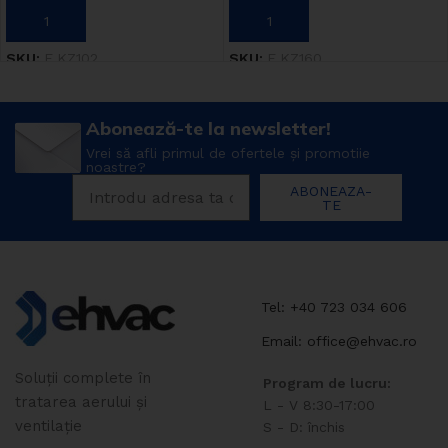
ADAUGĂ ÎN COȘ
ADAUGĂ ÎN COȘ
SKU:
E.KZ102
SKU:
E.KZ160
Abonează-te la newsletter!
Vrei să afli primul de ofertele și promotiie
noastre?
ABONEAZA-
TE
Tel: +40 723 034 606
Email: office@ehvac.ro
Soluții complete în
Program de lucru:
tratarea aerului și
L - V 8:30-17:00
ventilație
S - D: închis