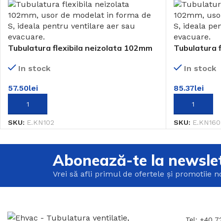
Tubulatura flexibila neizolata 102mm
Tubulatura 
In stock
In stock
57.50
lei
85.37
lei
ADAUGĂ ÎN COȘ
ADAUGĂ ÎN 
SKU:
E.KN102
SKU:
E.KN160
Abonează-te la newslet
Vrei să afli primul de ofertele și promotiie 
Tel: +40 