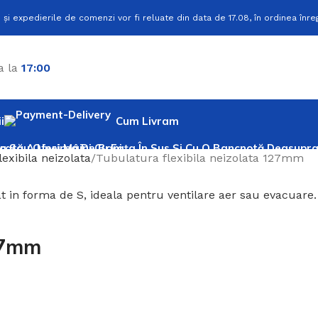
 și expedierile de comenzi vor fi reluate din data de 17.08, în ordinea înreg
a la
17:00
i
Cum Livram
exibila neizolata
Tubulatura flexibila neizolata 127mm
127mm