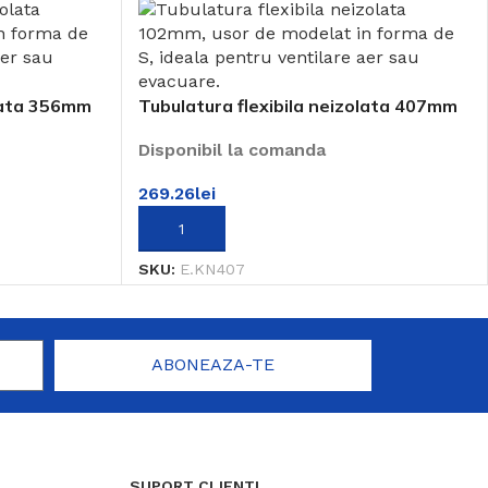
olata 356mm
Tubulatura flexibila neizolata 407mm
Disponibil la comanda
269.26
lei
ADAUGĂ ÎN COȘ
SKU:
E.KN407
ABONEAZA-TE
SUPORT CLIENTI