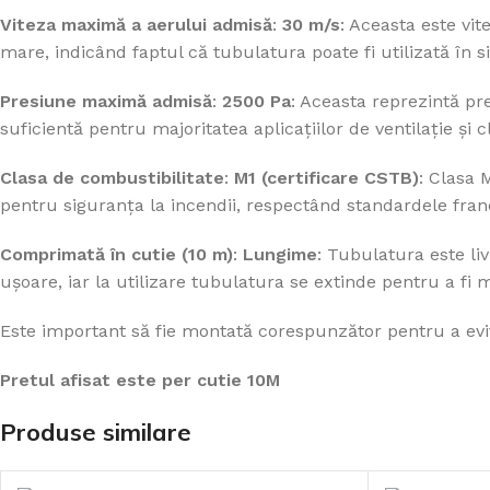
Viteza maximă a aerului admisă
:
30 m/s
: Aceasta este vit
mare, indicând faptul că tubulatura poate fi utilizată în s
Presiune maximă admisă
:
2500 Pa
: Aceasta reprezintă p
suficientă pentru majoritatea aplicațiilor de ventilație și c
Clasa de combustibilitate
:
M1 (certificare CSTB)
: Clasa 
pentru siguranța la incendii, respectând standardele fra
Comprimată în cutie (10 m)
:
Lungime
: Tubulatura este li
ușoare, iar la utilizare tubulatura se extinde pentru a fi
Este important să fie montată corespunzător pentru a evita
Pretul afisat este per cutie 10M
Produse similare