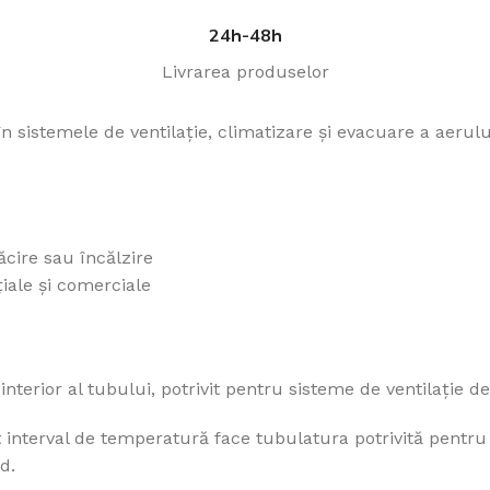
24h-48h
Livrarea produselor
n sistemele de ventilație, climatizare și evacuare a aerului
Clapeta circulara
Clapeta circulara
antifoc D160
antifoc D200
In stock
In stock
ăcire sau încălzire
țiale și comerciale
534.85
lei
576.94
lei
ADAUGĂ ÎN COȘ
ADAUGĂ ÎN COȘ
SKU:
C.AD160
SKU:
C.AD200
interior al tubului, potrivit pentru sisteme de ventilație 
t interval de temperatură face tubulatura potrivită pentru ut
d.