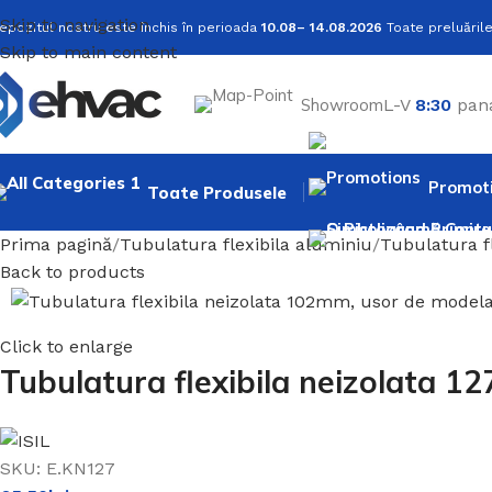
Skip to navigation
epozitul nostru este închis în perioada
10.08– 14.08.2026
Toate preluările
Skip to main content
Showroom
L-V
8:30
pan
Promoti
Toate Produsele
Prima pagină
Tubulatura flexibila aluminiu
Tubulatura fl
Back to products
Click to enlarge
Tubulatura flexibila neizolata 
SKU:
E.KN127