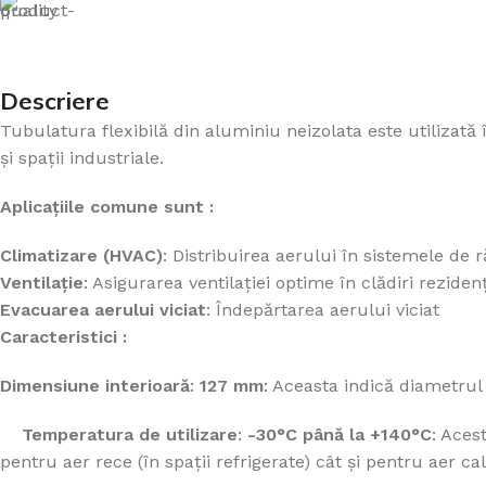
CLAPETE ANTIFOC
Clapete Antifoc circulare
Descriere
Clapete Antifoc
rentangulare
Tubulatura flexibilă din aluminiu neizolata este utilizată î
și spații industriale.
Clapeta circulara
Clapeta circulara
antifoc D100
antifoc D125
Aplicațiile comune sunt :
In stock
In stock
Climatizare (HVAC)
: Distribuirea aerului în sistemele de r
Ventilație
: Asigurarea ventilației optime în clădiri reziden
449.15
lei
448.11
lei
Evacuarea aerului viciat
: Îndepărtarea aerului viciat
ADAUGĂ ÎN COȘ
ADAUGĂ ÎN COȘ
Caracteristici :
SKU:
C.AD100
SKU:
C.AD125
Dimensiune interioară
:
127 mm
: Aceasta indică diametrul 
Temperatura de utilizare
:
-30°C până la +140°C
: Aces
pentru aer rece (în spații refrigerate) cât și pentru aer cal