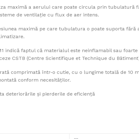
eza maximă a aerului care poate circula prin tubulatură făr
isteme de ventilație cu flux de aer intens.
resiunea maximă pe care tubulatura o poate suporta fără a
limatizare.
Rezistență certificată
M1 indică faptul că materialul este neinflamabil sau foarte
Material antifoc testat și omologat
nceze CSTB (Centre Scientifique et Technique du Bâtiment
VEZI PRODUSE
vrată comprimată într-o cutie, cu o lungime totală de 10 m
 montată conform necesităților.
 deteriorările și pierderile de eficiență