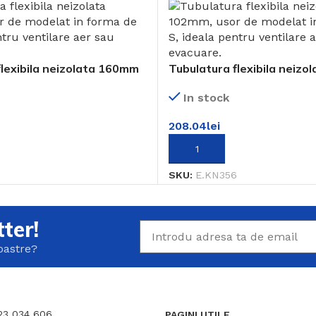
flexibila neizolata 160mm
Tubulatura flexibila neiz
In stock
208.04
lei
COȘ
ADAUGĂ ÎN COȘ
SKU:
E.KN356
ter!
noastre?
723 034 606
PAGINI UTILE