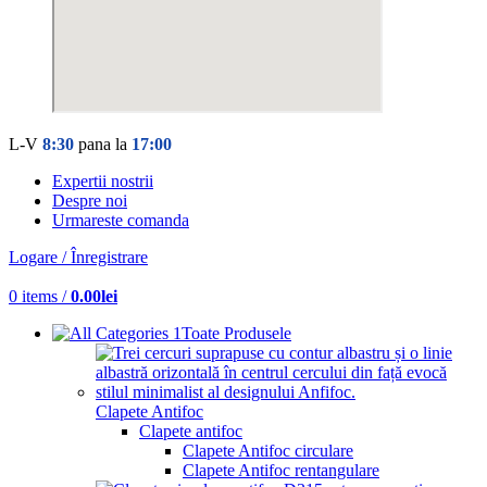
L-V
8:30
pana la
17:00
Expertii nostrii
Despre noi
Urmareste comanda
Logare / Înregistrare
0
items
/
0.00
lei
Toate Produsele
Clapete Antifoc
Clapete antifoc
Clapete Antifoc circulare
Clapete Antifoc rentangulare