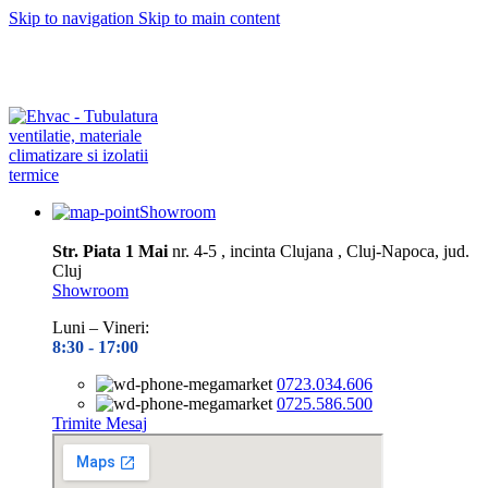
Skip to navigation
Skip to main content
Depozitul nostru este închis în perioada
10.08– 14.08.2026
Toate
preluările și expedierile de comenzi vor fi reluate din data de 17.08,
în ordinea înregistrării pe site
Vă mulțumim pentru înțelegere și
răbdare!
Showroom
Str. Piata 1 Mai
nr. 4-5 , incinta Clujana , Cluj-Napoca, jud.
Cluj
Showroom
Luni – Vineri:
8:30 -
17:00
0723.034.606
0725.586.500
Trimite Mesaj