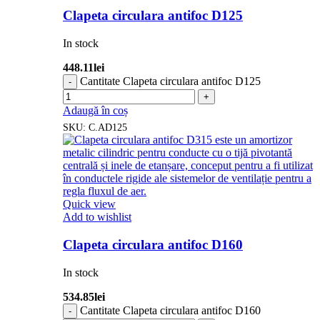
Clapeta circulara antifoc D125
In stock
448.11
lei
Cantitate Clapeta circulara antifoc D125
Adaugă în coș
SKU:
C.AD125
Quick view
Add to wishlist
Clapeta circulara antifoc D160
In stock
534.85
lei
Cantitate Clapeta circulara antifoc D160