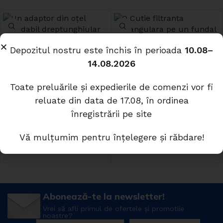
Depozitul nostru este închis în perioada
10.08–
Cutie filtranta
Adaptor rectangular pe
rectangulara
14.08.2026
circular
Disponibil la comanda
Toate preluările și expedierile de comenzi vor fi
Disponibil la comanda
reluate din data de 17.08, în ordinea
CITEȘTE MAI MULT
înregistrării pe site
CITEȘTE MAI MULT
SKU:
TVF
Vă mulțumim pentru înțelegere și răbdare!
SKU:
RDR
Abonează-te la newsletter!
Vrei să afli primul de ofertele și promotiie
noastre?