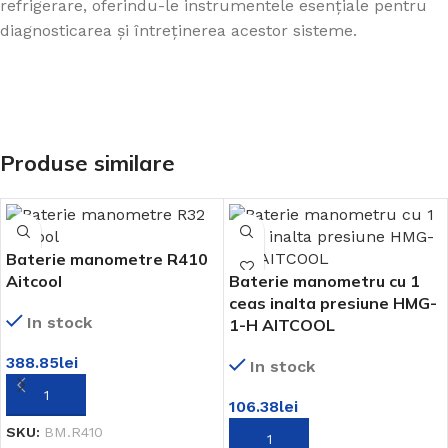
refrigerare, oferindu-le instrumentele esențiale pentru
diagnosticarea și întreținerea acestor sisteme.
Produse similare
Baterie manometre R410
Aitcool
Baterie manometru cu 1
ceas inalta presiune HMG-
In stock
1-H AITCOOL
388.85
lei
In stock
ADAUGĂ ÎN COȘ
106.38
lei
SKU:
BM.R410
ADAUGĂ ÎN COȘ