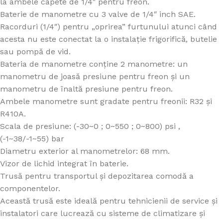
la ambele capete de 1/4″ pentru freon.
Baterie de manometre cu 3 valve de 1/4″ inch SAE.
Racorduri (1/4″) pentru „oprirea” furtunului atunci când
acesta nu este conectat la o instalație frigorifică, butelie
sau pompă de vid.
Bateria de manometre conține 2 manometre: un
manometru de joasă presiune pentru freon și un
manometru de înaltă presiune pentru freon.
Ambele manometre sunt gradate pentru freonii: R32 și
R410A.
Scala de presiune: (-30~0 ; 0~550 ; 0~800) psi ,
(-1~38/-1~55) bar
Diametru exterior al manometrelor: 68 mm.
Vizor de lichid integrat în baterie.
Trusă pentru transportul și depozitarea comodă a
componentelor.
Această trusă este ideală pentru tehnicienii de service și
instalatori care lucrează cu sisteme de climatizare și