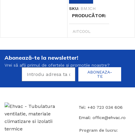
SKU:
BM.1CH
PRODUCĂTOR
AITCOOL
Abonează-te la newsletter!
Vrei să afli primul de ofertele și promotiie noastre?
ABONEAZA-
TE
Tel: +40 723 034 606
Email: office@ehvac.ro
Program de lucru: