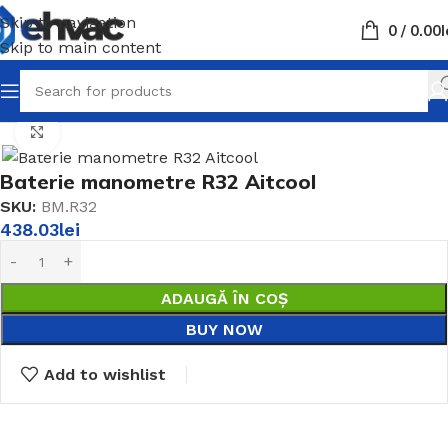
Skip to navigation
0
/
0.00
L
Skip to main content
Prima pagină
Unelte Montaj AC
Baterie manometru
Click to enlarge
Baterie manometre R32 Aitcool
SKU:
BM.R32
438.03
lei
ADAUGĂ ÎN COȘ
BUY NOW
Add to wishlist