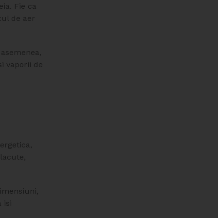
ia. Fie ca
xul de aer
e asemenea,
 vaporii de
ergetica,
placute,
dimensiuni,
 isi