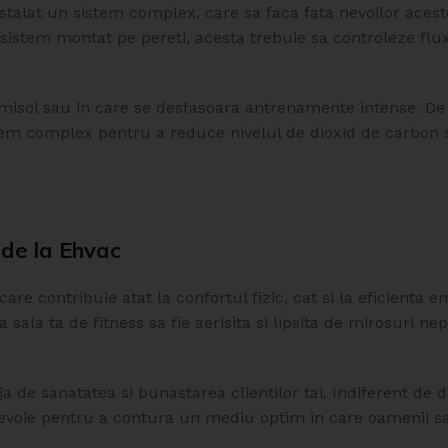
stalat un sistem complex, care sa faca fata nevoilor aceste
istem montat pe pereti, acesta trebuie sa controleze flu
demisol sau in care se desfasoara antrenamente intense. D
m complex pentru a reduce nivelul de dioxid de carbon si
 de la Ehvac
re contribuie atat la confortul fizic, cat si la eficienta en
 sala ta de fitness sa fie aerisita si lipsita de mirosuri ne
ija de sanatatea si bunastarea clientilor tai. Indiferent de 
i nevoie pentru a contura un mediu optim in care oamenii sa