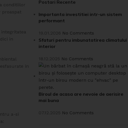
Postari Recente
 conditiilor
er proaspat
Importanta investitiei intr-un sistem
performant
 integritatea
19.01.2026
No Comments
dici in
Sfaturi pentru imbunatatirea climatului
interior
18.12.2025
No Comments
biental
desfasurate in
Biroul de acasa are nevoie de aerisire
mai buna
07.12.2025
No Comments
ntru a-si
a: