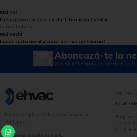
Mai noi
Despre ventilatie si confort termic in hoteluri
Inapoi la toate
Mai vechi
Importanta aerului curat intr-un restaurant
Abonează-te la ne
Vrei să afli primul de ofertele și p
Tel: +40 
Email: off
Soluții complete în tratarea aerului și
Program d
ventilație
L - V 8:30
S - D: înch
Ehvac Distribution SRL