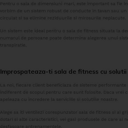
Pentru o sala de dimensiuni mari, este important sa fie in
vorbim de un sistem robust de conducte in tavan sau un s
circulat si sa elimine reziduurile si mirosurile neplacute.
Un sistem este ideal pentru o sala de fitness situata la 
numarul de persoane poate determina alegerea unui siste
transpiratie.
Improspateaza-ti sala de fitness cu solutii
La noi, fiecare client beneficiaza de sisteme performante ca
indiferent de scopul pentru care sunt folosite. Daca vrei ca
apeleaza cu incredere la serviciile si solutiile noastre.
Alege sa iti ventilezi corespunzator sala de fitness si ai gr
dotari si alte caracteristici, vei gasi produsele de care a
desfasoare antrenamentele.