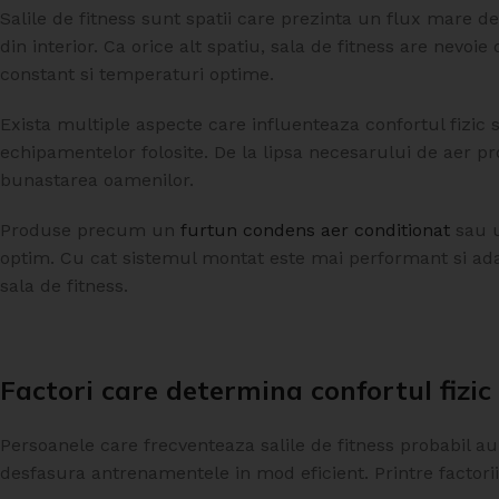
Salile de fitness sunt spatii care prezinta un flux mare d
din interior. Ca orice alt spatiu, sala de fitness are nevo
constant si temperaturi optime.
Exista multiple aspecte care influenteaza confortul fizic s
echipamentelor folosite. De la lipsa necesarului de aer pr
bunastarea oamenilor.
Produse precum un
furtun condens aer conditionat
sau u
optim. Cu cat sistemul montat este mai performant si adapta
sala de fitness.
Factori care determina confortul fizic 
Persoanele care frecventeaza salile de fitness probabil au
desfasura antrenamentele in mod eficient. Printre factorii