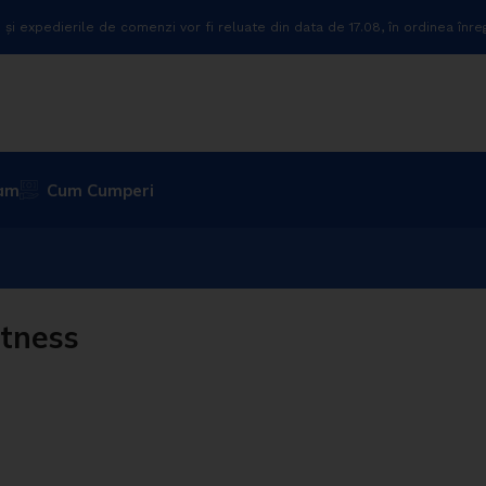
 și expedierile de comenzi vor fi reluate din data de 17.08, în ordinea înreg
ram
Cum Cumperi
itness