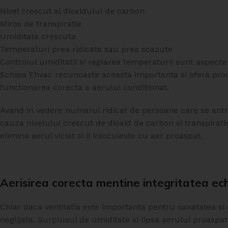
Nivel crescut al dioxidului de carbon
CLAPETE ANTIFOC
Miros de transpiratie
Clapete Antifoc circulare
Umiditate crescuta
Clapete Antifoc
Temperaturi prea ridicate sau prea scazute
rentangulare
Controlul umiditatii si reglarea temperaturii sunt aspecte
Echipa Ehvac recunoaste aceasta importanta si ofera p
Clapeta circulara
Clapeta circulara
functionarea corecta a aerului conditionat.
antifoc D100
antifoc D125
Avand in vedere numarul ridicat de persoane care se antren
In stock
In stock
cauza nivelului crescut de dioxid de carbon si transpirati
449.15
lei
448.11
lei
elimina aerul viciat si il inlocuieste cu aer proaspat.
ADAUGĂ ÎN COȘ
ADAUGĂ ÎN COȘ
SKU:
C.AD100
SKU:
C.AD125
Aerisirea corecta mentine integritatea ec
Chiar daca ventilatia este importanta pentru sanatatea si 
neglijata. Surplusul de umiditate si lipsa aerului proaspat