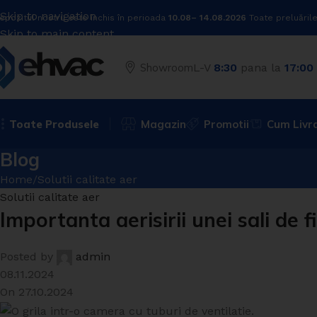
Skip to navigation
epozitul nostru este închis în perioada
10.08– 14.08.2026
Toate preluările
Skip to main content
Showroom
L-V
8:30
pana la
17:00
Toate Produsele
Magazin
Promotii
Cum Liv
Blog
Home
Solutii calitate aer
Solutii calitate aer
Importanta aerisirii unei sali de f
Posted by
admin
08.11.2024
On 27.10.2024