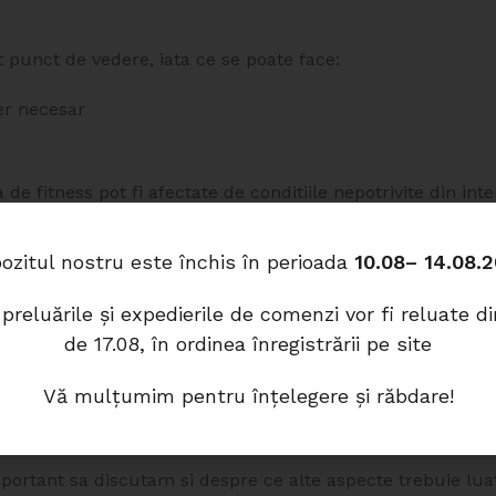
 punct de vedere, iata ce se poate face:
er necesar
Rezistență certificată
Material antifoc testat și omologat
de fitness pot fi afectate de conditiile nepotrivite din inte
 cat mai mic si o temperatura constanta.
VEZI PRODUSE
ozitul nostru este închis în perioada
10.08– 14.08.
interior si, totodata, contribuie si la eficienta energetica.
 HVAC pentru a controla fluxul de aer si pentru a limita ti
preluările și expedierile de comenzi vor fi reluate d
de 17.08, în ordinea înregistrării pe site
Vă mulțumim pentru înțelegere și răbdare!
e
portant sa discutam si despre ce alte aspecte trebuie lua