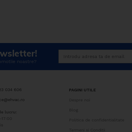
wsletter!
romotiie noastre?
723 034 606
PAGINI UTILE
ice@ehvac.ro
Despre noi
Blog
e lucru:
-17:00
Politica de confidentialitate
is
Termeni si Conditii