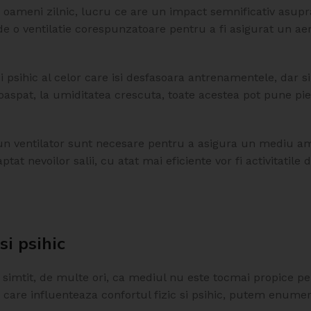
e oameni zilnic, lucru ce are un impact semnificativ asupra
ie de o ventilatie corespunzatoare pentru a fi asigurat un a
i psihic al celor care isi desfasoara antrenamentele, dar si
oaspat, la umiditatea crescuta, toate acestea pot pune pie
n ventilator sunt necesare pentru a asigura un mediu am
t nevoilor salii, cu atat mai eficiente vor fi activitatile 
si psihic
 simtit, de multe ori, ca mediul nu este tocmai propice pe
 care influenteaza confortul fizic si psihic, putem enumer