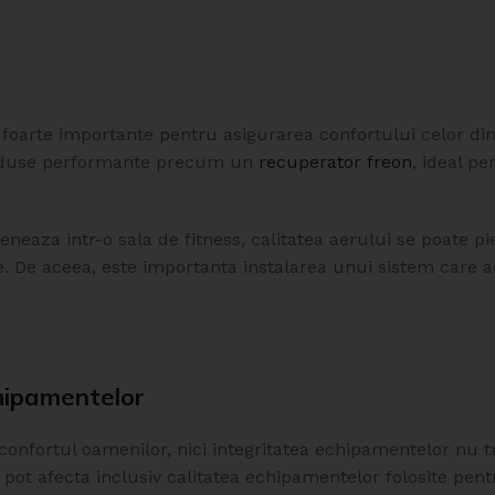
 foarte importante pentru asigurarea confortului celor din 
roduse performante precum un
recuperator freon
, ideal pe
Clapeta circulara
Clapeta circulara
antifoc D160
antifoc D200
eaza intr-o sala de fitness, calitatea aerului se poate pi
In stock
In stock
e. De aceea, este importanta instalarea unui sistem care a
534.85
lei
576.94
lei
ADAUGĂ ÎN COȘ
ADAUGĂ ÎN COȘ
SKU:
C.AD160
SKU:
C.AD200
hipamentelor
confortul oamenilor, nici integritatea echipamentelor nu t
 pot afecta inclusiv calitatea echipamentelor folosite pent