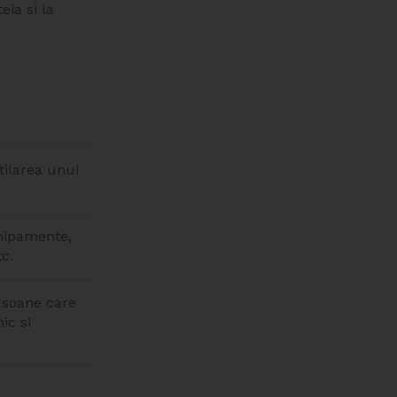
eia si la
tilarea unui
hipamente,
c.
rsoane care
ic si