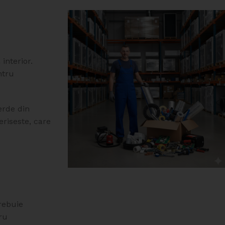
interior.
ntru
erde din
eriseste, care
Materiale
rebuie
Climatizare
ru
Sustinere pentru orice proiect HVAC