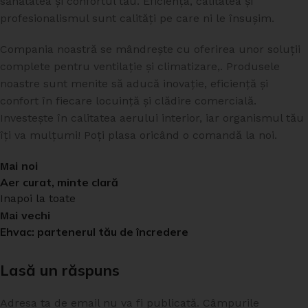
sănătatea și confortul tău. Eficiența, calitatea și
profesionalismul sunt calități pe care ni le însușim.
Compania noastră se mândrește cu oferirea unor soluții
complete pentru ventilație și climatizare,. Produsele
noastre sunt menite să aducă inovație, eficiență și
confort în fiecare locuință și clădire comercială.
Investește în calitatea aerului interior, iar organismul tău
îți va mulțumi! Poți plasa oricând o comandă la noi.
Mai noi
Aer curat, minte clară
Inapoi la toate
Mai vechi
Ehvac: partenerul tău de încredere
Lasă un răspuns
Adresa ta de email nu va fi publicată.
Câmpurile