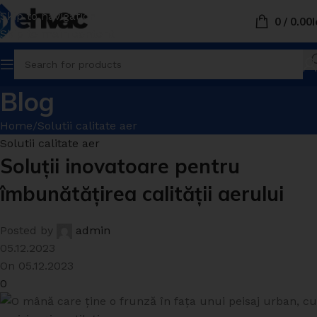
Skip to navigation
0
/
0.00
L
Skip to main content
Blog
Home
Solutii calitate aer
Solutii calitate aer
Soluții inovatoare pentru
îmbunătățirea calității aerului
Posted by
admin
05.12.2023
On 05.12.2023
0