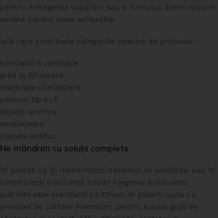
pentru extragerea vaporilor sau a fumului, avem opțiuni
variate pentru toate aplicațiile.
Iată care sunt toate categoriile noastre de produse:
tubulatură ventilație
grile și difuzoare
materiale climatizare
panouri tip ALP
izolații termice
ventilatoare
clapete antifoc
Ne mândrim cu soluții complete
Îți dorești să îți modernizezi sistemul de ventilație sau îți
construiești o locuință nouă? Alegerea produselor
potrivite este esențială! La Ehvac, te putem ajuta cu
produse de calitate Premium, pentru a avea grijă de